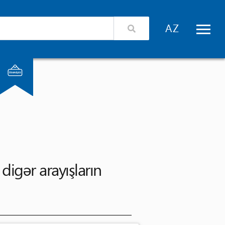
izimlə əlaqə
Xidmət təminatçıları üçün giriş
digər arayışların 