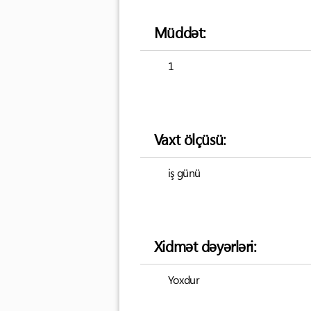
Müddət:
1
Vaxt ölçüsü:
iş günü
Xidmət dəyərləri:
Yoxdur