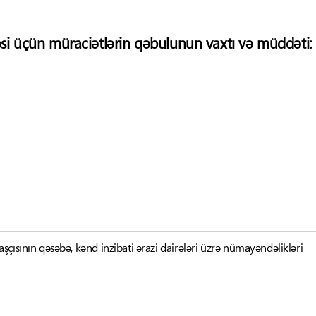
si üçün müraciətlərin qəbulunun vaxtı və müddəti:
çısının qəsəbə, kənd inzibati ərazi dairələri üzrə nümayəndəlikləri