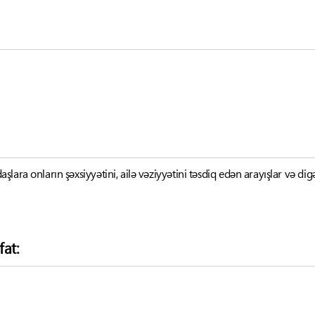
ara onların şəxsiyyətini, ailə vəziyyətini təsdiq edən arayışlar və digə
fat: