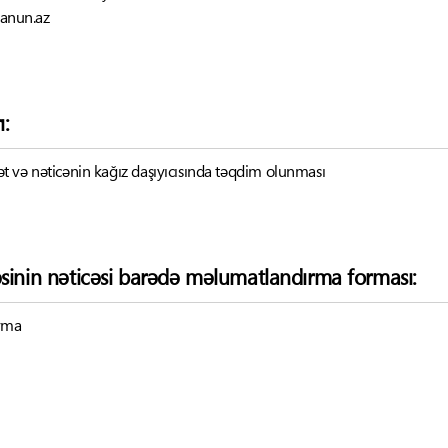
qanun.az
ı:
 və nəticənin kağız daşıyıcısında təqdim olunması
əsinin nəticəsi barədə məlumatlandırma forması:
ırma