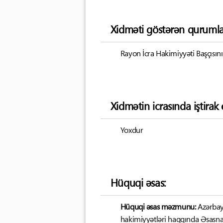
Xidməti göstərən qurumla
Rayon İcra Hakimiyyəti Başçısını
Xidmətin icrasında iştira
Yoxdur
Hüquqi əsas:
Hüquqi əsas məzmunu:
Azərbayc
hakimiyyətləri haqqında Əsasn