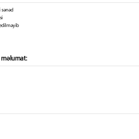
i sənəd
si
edilməyib
ə məlumat: