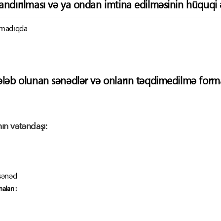
andırılması və ya ondan imtina edilməsinin hüquqi ə
lmadıqda
ələb olunan sənədlər və onların təqdimedilmə forma
ın vətəndaşı:
 sənəd
ları :