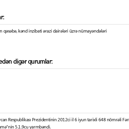
r:
n qəsəbə, kənd inzibati ərazi dairələri üzrə nümayəndələri
k edən digər qurumlar:
an Respublikası Prezidentinin 2012ci il 6 iyun tarixli 648 nömrəli Fərma
amə"nin 5.1.9cu yarmbəndi.