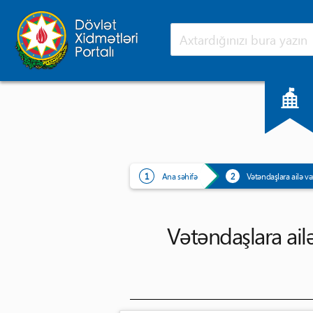
Ana səhifə
Yeniliklər
Ana səhifə
Vətəndaşlara ailə vəz
Vətəndaşlara ailə