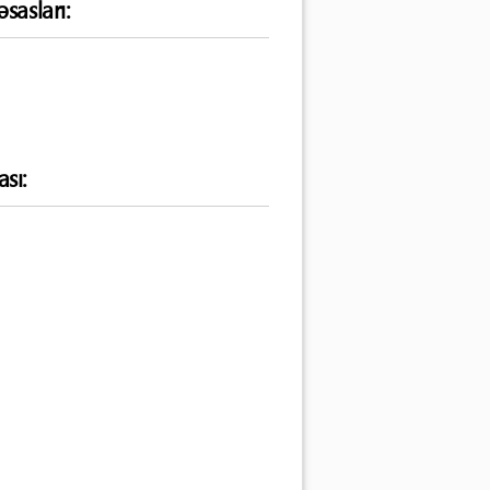
sasları:
sı: