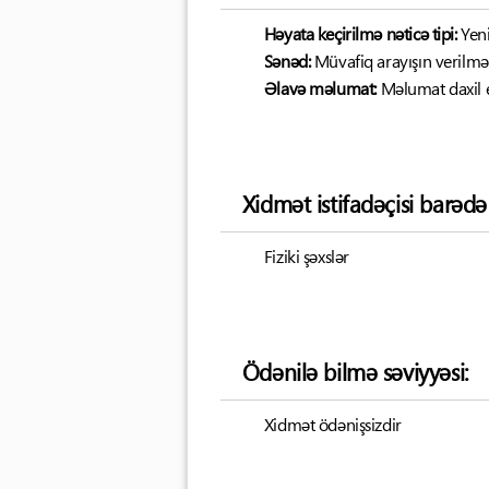
Həyata keçirilmə nəticə tipi:
Yen
Sənəd:
Müvafiq arayışın verilmə
Əlavə məlumat:
Məlumat daxil 
Xidmət istifadəçisi barəd
Fiziki şəxslər
Ödənilə bilmə səviyyəsi:
Xidmət ödənişsizdir