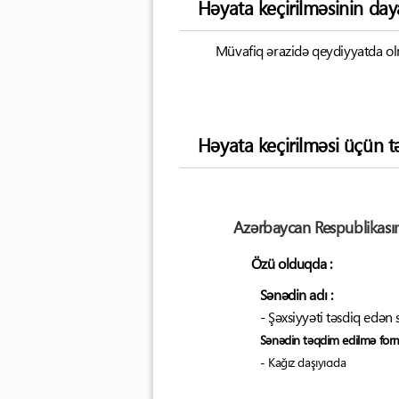
Həyata keçirilməsinin day
Müvafiq ərazidə qeydiyyatda o
Həyata keçirilməsi üçün t
Azərbaycan Respublikasın
Özü olduqda :
Sənədin adı :
- Şəxsiyyəti təsdiq edən
Sənədin təqdim edilmə forma
- Kağız daşıyıcıda