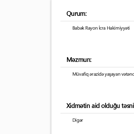
Qurum:
Babək Rayon İcra Hakimiyyəti
Məzmun:
Müvafiq ərazidə yaşayan vətəndaşl
Xidmətin aid olduğu təsni
Digər