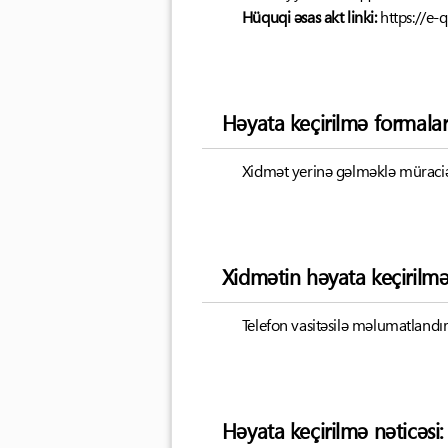
Hüquqi əsas akt linki:
https://e-
Həyata keçirilmə formalar
Xidmət yerinə gəlməklə müraciət
Xidmətin həyata keçirilm
Telefon vasitəsilə məlumatland
Həyata keçirilmə nəticəsi: