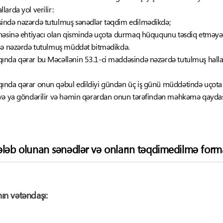
arda yol verilir:
ində nəzərdə tutulmuş sənədlər təqdim edilmədikdə;
ahəsinə ehtiyacı olan qismində uçota durmaq hüququnu təsdiq etməyən
ilə nəzərdə tutulmuş müddət bitmədikdə.
ında qərar bu Məcəllənin 53.1-ci maddəsində nəzərdə tutulmuş halla
ında qərar onun qəbul edildiyi gündən üç iş günü müddətində uçota
və ya göndərilir və həmin qərardan onun tərəfindən məhkəmə qaydasın
ələb olunan sənədlər və onların təqdimedilmə forma
ın vətəndaşı: