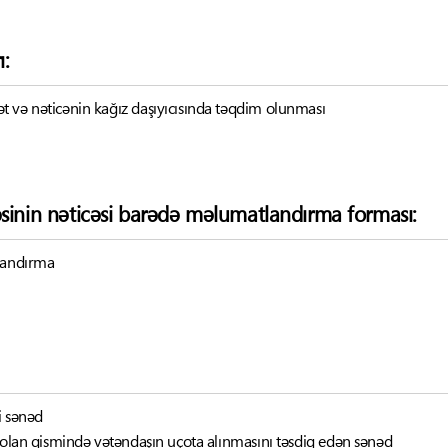
ı:
 və nəticənin kağız daşıyıcısında təqdim olunması
əsinin nəticəsi barədə məlumatlandırma forması:
tlandırma
i sənəd
ı olan qismində vətəndaşın uçota alınmasını təsdiq edən sənəd