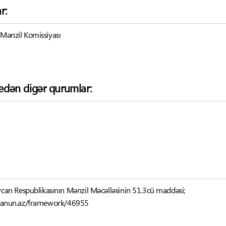
r:
 Mənzil Komissiyası
k edən digər qurumlar:
can Respublikasının Mənzil Məcəlləsinin 51.3cü maddəsi;
-qanun.az/framework/46955