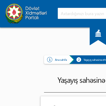
Ana səhifə
Yeniliklər
Ana səhifə
Yaşayış sahəsinə eh
Yaşayış sahəsinə