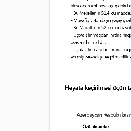
almaqdan imtinaya aşağıdakı hall
- Bu Məcəllənin 51.4-cü maddəs
- Müvafiq vətəndaşın yaşayış s
- Bu Məcəllənin 52-ci maddəsi 
- Uçota alınmaqdan imtina haqq
əsaslandırılmalıdır.
- Uçota alınmaqdan imtina haqq
vermiş vətəndaşa təqdim edilir 
Həyata keçirilməsi üçün t
Azərbaycan Respublikasın
Özü olduqda :