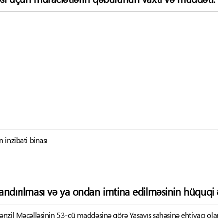
 inzibati binası
andırılması və ya ondan imtina edilməsinin hüquqi ə
nzil Məcəlləsinin 53-cü maddəsinə görə Yaşayış sahəsinə ehtiyacı ol