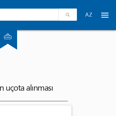
izimlə əlaqə
Xidmət təminatçıları üçün giriş
ın uçota alınması