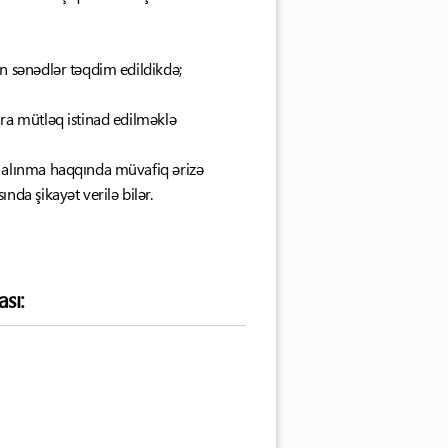
 sənədlər təqdim edildikdə;
ra mütləq istinad edilməklə
 alınma haqqında müvafiq ərizə
da şikayət verilə bilər.
sı: