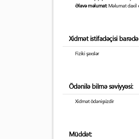
Əlavə məlumat:
Məlumat daxil 
Xidmət istifadəçisi barəd
Fiziki şəxslər
Ödənilə bilmə səviyyəsi:
Xidmət ödənişsizdir
Müddət: