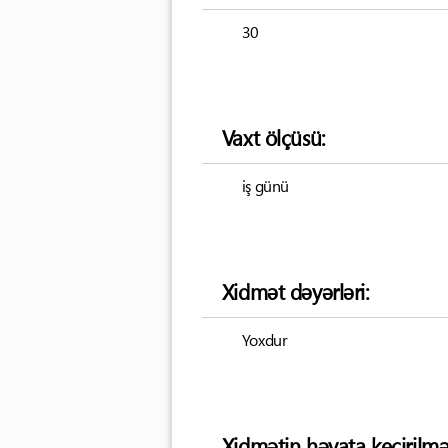
30
Vaxt ölçüsü:
iş günü
Xidmət dəyərləri:
Yoxdur
Xidmətin həyata keçirilmə