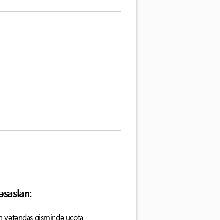
sasları:
an vətəndaş qismində uçota