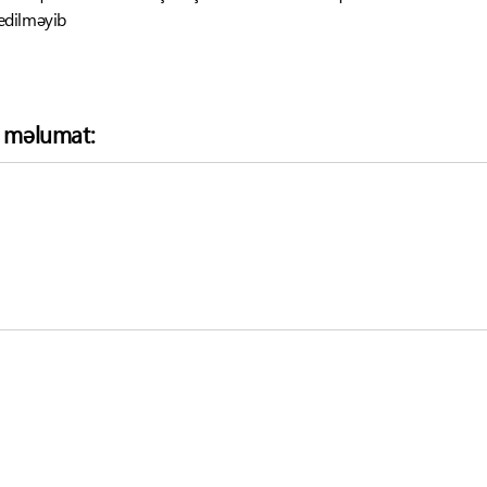
edilməyib
ə məlumat: