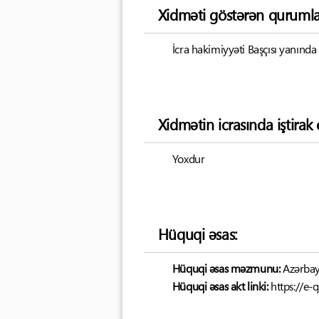
Xidməti göstərən qurumla
İcra hakimiyyəti Başçısı yanında
Xidmətin icrasında iştira
Yoxdur
Hüquqi əsas:
Hüquqi əsas məzmunu:
Azərbay
Hüquqi əsas akt linki:
https://e