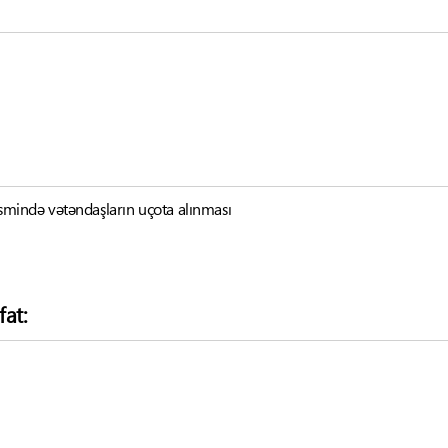
ismində vətəndaşların uçota alınması
fat: