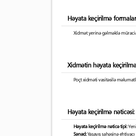
Həyata keçirilmə formalar
Xidmət yerinə gəlməklə müraciət
Xidmətin həyata keçirilm
Poçt xidməti vasitəsilə məluma
Həyata keçirilmə nəticəsi:
Həyata keçirilmə nəticə tipi:
Yen
Sənəd:
Yaşayış sahəsinə ehtiyac