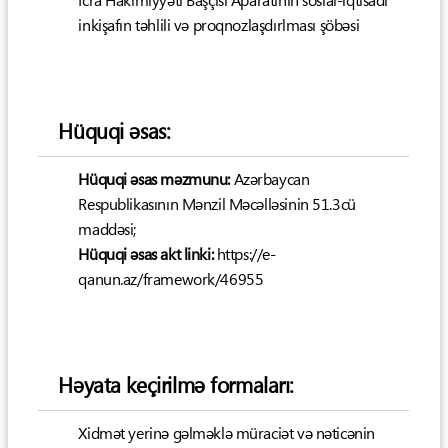
İcra Hakimiyyəti Başçısı Aparatının sosial-iqtisadi
inkişafın təhlili və proqnozlaşdırlması şöbəsi
Hüquqi əsas:
Hüquqi əsas məzmunu:
Azərbaycan
Respublikasının Mənzil Məcəlləsinin 51.3cü
maddəsi;
Hüquqi əsas akt linki:
https://e-
qanun.az/framework/46955
Həyata keçirilmə formaları:
Xidmət yerinə gəlməklə müraciət və nəticənin