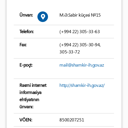
Ünvan:
M.Ə.Sabir küçəsi №15
Telefon:
(+994 22) 305-33-63
Fax:
(+994 22) 305-30-94,
305-33-72
E-poçt:
mail@shamkir-ih.gov.az
Rəsmi internet
http://shamkir-ih.gov.az/
informasiya
ehtiyatının
ünvanı:
VÖEN:
8500207251