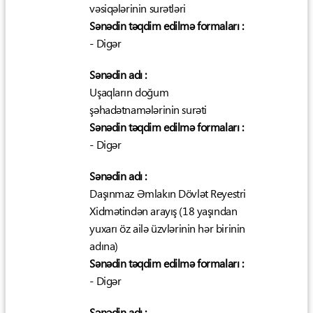
vəsiqələrinin surətləri
Sənədin təqdim edilmə formaları :
- Digər
Sənədin adı :
Uşaqların doğum
şəhadətnamələrinin surəti
Sənədin təqdim edilmə formaları :
- Digər
Sənədin adı :
Daşınmaz Əmlakın Dövlət Reyestri
Xidmətindən arayış (18 yaşından
yuxarı öz ailə üzvlərinin hər birinin
adına)
Sənədin təqdim edilmə formaları :
- Digər
Sənədin adı :