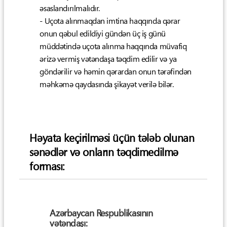
əsaslandırılmalıdır.
- Uçota alınmaqdan imtina haqqında qərar
onun qəbul edildiyi gündən üç iş günü
müddətində uçota alınma haqqında müvafiq
ərizə vermiş vətəndaşa təqdim edilir və ya
göndərilir və həmin qərardan onun tərəfindən
məhkəmə qaydasında şikayət verilə bilər.
Həyata keçirilməsi üçün tələb olunan
sənədlər və onların təqdimedilmə
forması:
Azərbaycan Respublikasının
vətəndaşı: