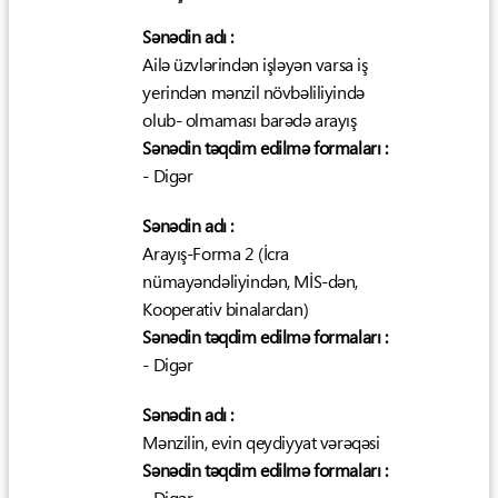
Sənədin adı :
Ailə üzvlərindən işləyən varsa iş
yerindən mənzil növbəliliyində
olub- olmaması barədə arayış
Sənədin təqdim edilmə formaları :
- Digər
Sənədin adı :
Arayış-Forma 2 (İcra
nümayəndəliyindən, MİS-dən,
Kooperativ binalardan)
Sənədin təqdim edilmə formaları :
- Digər
Sənədin adı :
Mənzilin, evin qeydiyyat vərəqəsi
Sənədin təqdim edilmə formaları :