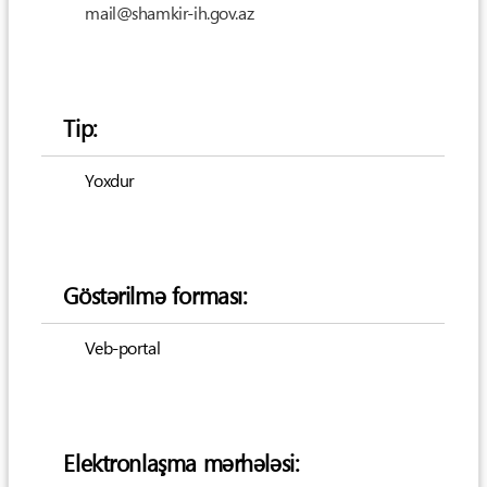
mail@shamkir-ih.gov.az
Tip:
Yoxdur
Göstərilmə forması:
Veb-portal
Elektronlaşma mərhələsi: