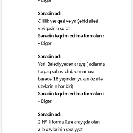
- Digər
Sənədin adı :
Əlillik vəsiqəsi və ya Şəhid ailəsi
vəsiqəsinin surəti
Sənədin təqdim edilmə formaları :
- Digər
Sənədin adı :
Yerli Bələdiyyədən arayış ( adlarına
torpaq sahəsi olub-olmaması
barədə-18 yaşından yuxarı öz ailə
üzvlərinin hər biri)
Sənədin təqdim edilmə formaları :
- Digər
Sənədin adı :
2 №-li forma üzrə arayışda olan
ailə üzvlərinin şəxsiyyət