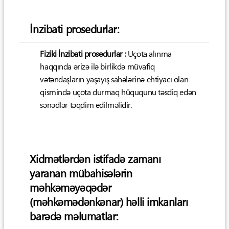
İnzibati prosedurlar:
Fiziki İnzibati prosedurlar :
Uçota alınma
haqqında ərizə ilə birlikdə müvafiq
vətəndaşların yaşayış sahələrinə ehtiyacı olan
qismində uçota durmaq hüququnu təsdiq edən
sənədlər təqdim edilməlidir.
Xidmətlərdən istifadə zamanı
yaranan mübahisələrin
məhkəməyəqədər
(məhkəmədənkənar) həlli imkanları
barədə məlumatlar: