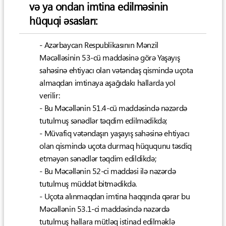
və ya ondan imtina edilməsinin
hüquqi əsasları:
- Azərbaycan Respublikasının Mənzil
Məcəlləsinin 53-cü maddəsinə görə Yaşayış
sahəsinə ehtiyacı olan vətəndaş qismində uçota
almaqdan imtinaya aşağıdakı hallarda yol
verilir:
- Bu Məcəllənin 51.4-cü maddəsində nəzərdə
tutulmuş sənədlər təqdim edilmədikdə;
- Müvafiq vətəndaşın yaşayış sahəsinə ehtiyacı
olan qismində uçota durmaq hüququnu təsdiq
etməyən sənədlər təqdim edildikdə;
- Bu Məcəllənin 52-ci maddəsi ilə nəzərdə
tutulmuş müddət bitmədikdə.
- Uçota alınmaqdan imtina haqqında qərar bu
Məcəllənin 53.1-ci maddəsində nəzərdə
tutulmuş hallara mütləq istinad edilməklə