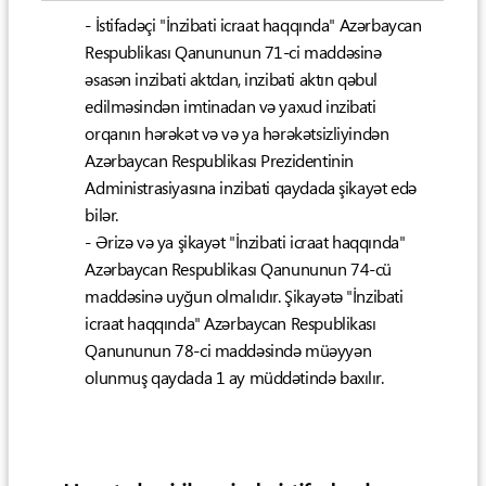
- İstifadəçi "İnzibati icraat haqqında" Azərbaycan
Respublikası Qanununun 71-ci maddəsinə
əsasən inzibati aktdan, inzibati aktın qəbul
edilməsindən imtinadan və yaxud inzibati
orqanın hərəkət və və ya hərəkətsizliyindən
Azərbaycan Respublikası Prezidentinin
Administrasiyasına inzibati qaydada şikayət edə
bilər.
- Ərizə və ya şikayət "İnzibati icraat haqqında"
Azərbaycan Respublikası Qanununun 74-cü
maddəsinə uyğun olmalıdır. Şikayətə "İnzibati
icraat haqqında" Azərbaycan Respublikası
Qanununun 78-ci maddəsində müəyyən
olunmuş qaydada 1 ay müddətində baxılır.