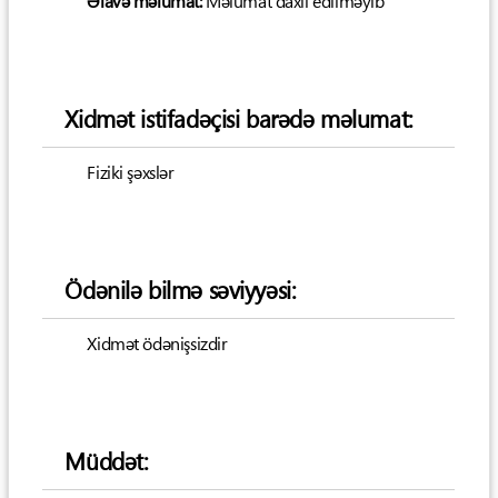
Əlavə məlumat:
Məlumat daxil edilməyib
Xidmət istifadəçisi barədə məlumat:
Fiziki şəxslər
Ödənilə bilmə səviyyəsi:
Xidmət ödənişsizdir
Müddət: