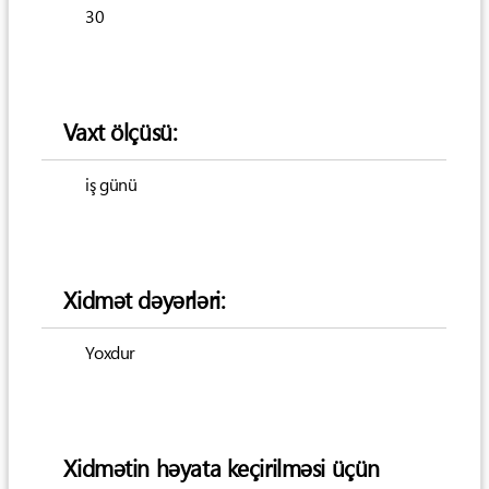
30
Vaxt ölçüsü:
iş günü
Xidmət dəyərləri:
Yoxdur
Xidmətin həyata keçirilməsi üçün