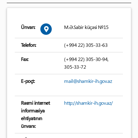
Ünvan:
M.Ə.Sabir küçəsi №15
Telefon:
(+994 22) 305-33-63
Fax:
(+994 22) 305-30-94,
305-33-72
E-poçt:
mail@shamkir-ih.gov.az
Rəsmi internet
http://shamkir-ih.gov.az/
informasiya
ehtiyatının
ünvanı: