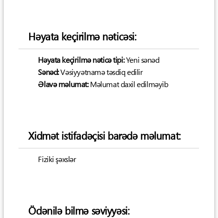
Həyata keçirilmə nəticəsi:
Həyata keçirilmə nəticə tipi:
Yeni sənəd
Sənəd:
Vəsiyyətnamə təsdiq edilir
Əlavə məlumat:
Məlumat daxil edilməyib
Xidmət istifadəçisi barədə məlumat:
Fiziki şəxslər
Ödənilə bilmə səviyyəsi: