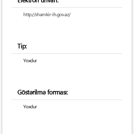
http://shamkir-ih.gov.az/
Tip:
Yoxdur
Göstərilmə forması:
Yoxdur