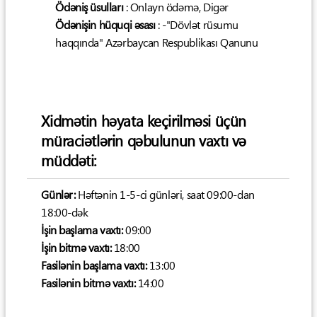
Ödəniş üsulları
: Onlayn ödəmə, Digər
Ödənişin hüquqi əsası
: -"Dövlət rüsumu
haqqında" Azərbaycan Respublikası Qanunu
Xidmətin həyata keçirilməsi üçün
müraciətlərin qəbulunun vaxtı və
müddəti:
Günlər:
Həftənin 1-5-ci günləri, saat 09:00-dan
18:00-dək
İşin başlama vaxtı:
09:00
İşin bitmə vaxtı:
18:00
Fasilənin başlama vaxtı:
13:00
Fasilənin bitmə vaxtı:
14:00