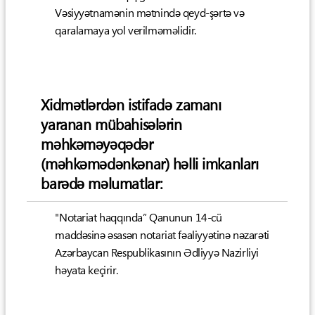
Vəsiyyətnamənin mətnində qeyd-şərtə və
qaralamaya yol verilməməlidir.
Xidmətlərdən istifadə zamanı
yaranan mübahisələrin
məhkəməyəqədər
(məhkəmədənkənar) həlli imkanları
barədə məlumatlar:
"Notariat haqqında” Qanunun 14-cü
maddəsinə əsasən notariat fəaliyyətinə nəzarəti
Azərbaycan Respublikasının Ədliyyə Nazirliyi