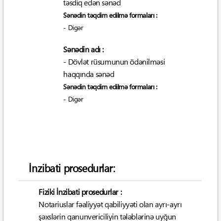
təsdiq edən sənəd
Sənədin təqdim edilmə formaları :
- Digər
Sənədin adı :
- Dövlət rüsumunun ödənilməsi
haqqında sənəd
Sənədin təqdim edilmə formaları :
- Digər
İnzibati prosedurlar:
Fiziki İnzibati prosedurlar :
Notariuslar fəaliyyət qabiliyyəti olan ayrı-ayrı
şəxslərin qanunvericiliyin tələblərinə uyğun