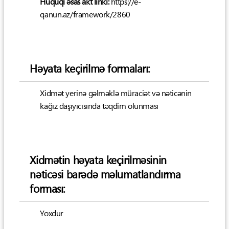
Hüquqi əsas akt linki:
https://e-
qanun.az/framework/2860
Həyata keçirilmə formaları:
Xidmət yerinə gəlməklə müraciət və nəticənin
kağız daşıyıcısında təqdim olunması
Xidmətin həyata keçirilməsinin
nəticəsi barədə məlumatlandırma
forması:
Yoxdur