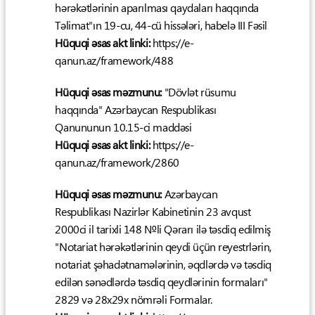
hərəkətlərinin aparılması qaydaları haqqında
Təlimat"ın 19-cu, 44-cü hissələri, habelə III Fəsil
Hüquqi əsas akt linki:
https://e-
qanun.az/framework/488
Hüquqi əsas məzmunu:
"Dövlət rüsumu
haqqında" Azərbaycan Respublikası
Qanununun 10.15-ci maddəsi
Hüquqi əsas akt linki:
https://e-
qanun.az/framework/2860
Hüquqi əsas məzmunu:
Azərbaycan
Respublikası Nazirlər Kabinetinin 23 avqust
2000ci il tarixli 148 №li Qərarı ilə təsdiq edilmiş
"Notariat hərəkətlərinin qeydi üçün reyestrlərin,
notariat şəhadətnamələrinin, əqdlərdə və təsdiq
edilən sənədlərdə təsdiq qeydlərinin formaları"
2829 və 28x29x nömrəli Formalar.