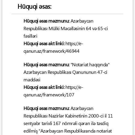
Hüquqi əsas:
Hüquqi əsas məzmunu:
Azərbaycan
Respublikası Mülki Məcəlləsinin 64 və 65-ci
fəsilləri
Hüquqi əsas akt linki:
https://e-
qanun.az/framework/46944
Hüquqi əsas məzmunu:
"Notariat haqqında"
Azərbaycan Respublikası Qanununun 47-ci
maddəsi
Hüquqi əsas akt linki:
https://e-
qanun.az/framework/107
Hüquqi əsas məzmunu:
Azərbaycan
Respublikası Nazirlər Kabinetinin 2000-ci il 11
sentyabr tarixli 167 nömrəli qərarı ilə təsdiq
edilmiş "Azərbaycan Respublikasında notariat