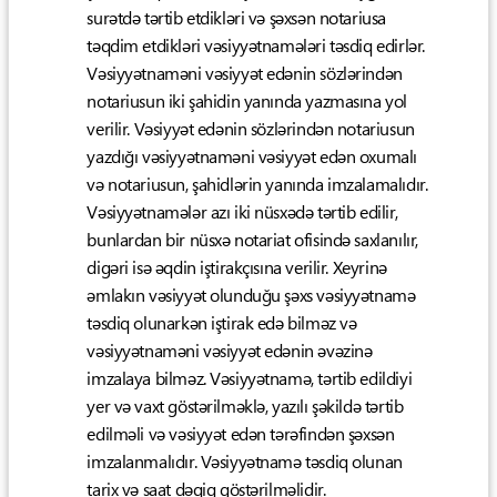
surətdə tərtib etdikləri və şəxsən notariusa
təqdim etdikləri vəsiyyətnamələri təsdiq edirlər.
Vəsiyyətnaməni vəsiyyət edənin sözlərindən
notariusun iki şahidin yanında yazmasına yol
verilir. Vəsiyyət edənin sözlərindən notariusun
yazdığı vəsiyyətnaməni vəsiyyət edən oxumalı
və notariusun, şahidlərin yanında imzalamalıdır.
Vəsiyyətnamələr azı iki nüsxədə tərtib edilir,
bunlardan bir nüsxə notariat ofisində saxlanılır,
digəri isə əqdin iştirakçısına verilir. Xeyrinə
əmlakın vəsiyyət olunduğu şəxs vəsiyyətnamə
təsdiq olunarkən iştirak edə bilməz və
vəsiyyətnaməni vəsiyyət edənin əvəzinə
imzalaya bilməz. Vəsiyyətnamə, tərtib edildiyi
yer və vaxt göstərilməklə, yazılı şəkildə tərtib
edilməli və vəsiyyət edən tərəfindən şəxsən
imzalanmalıdır. Vəsiyyətnamə təsdiq olunan
tarix və saat dəqiq göstərilməlidir.