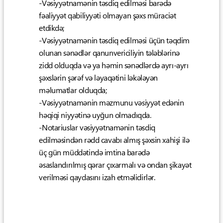
-Vəsiyyətnamənin təsdiq edilməsi barədə
fəaliyyət qabiliyyəti olmayan şəxs müraciət
etdikdə;
-Vəsiyyətnamənin təsdiq edilməsi üçün təqdim
olunan sənədlər qanunvericiliyin tələblərinə
zidd olduqda və ya həmin sənədlərdə ayrı-ayrı
şəxslərin şərəf və ləyaqətini ləkələyən
məlumatlar olduqda;
-Vəsiyyətnamənin məzmunu vəsiyyət edənin
həqiqi niyyətinə uyğun olmadıqda.
-Notariuslar vəsiyyətnamənin təsdiq
edilməsindən rədd cavabı almış şəxsin xahişi ilə
üç gün müddətində imtina barədə
əsaslandırılmış qərar çıxarmalı və ondan şikayət