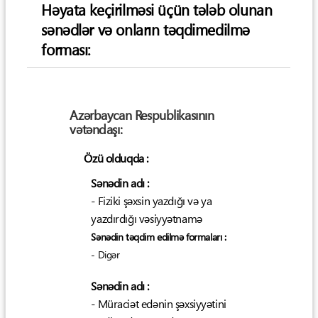
Həyata keçirilməsi üçün tələb olunan
sənədlər və onların təqdimedilmə
forması:
Azərbaycan Respublikasının
vətəndaşı:
Özü olduqda :
Sənədin adı :
- Fiziki şəxsin yazdığı və ya
yazdırdığı vəsiyyətnamə
Sənədin təqdim edilmə formaları :
- Digər
Sənədin adı :
- Müraciət edənin şəxsiyyətini