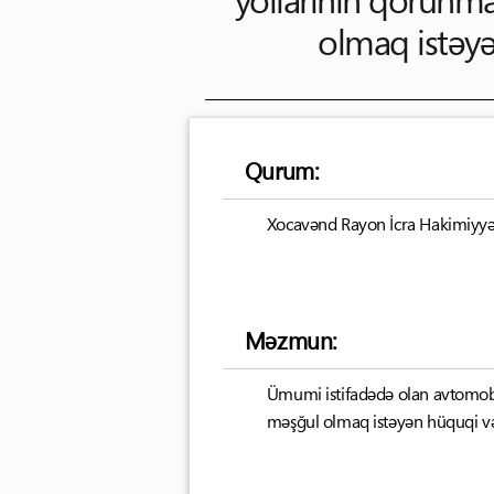
olmaq istəyə
Qurum:
Xocavənd Rayon İcra Hakimiyyə
Məzmun:
Ümumi istifadədə olan avtomobil 
məşğul olmaq istəyən hüquqi və 