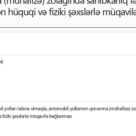
n hüquqi və fiziki şəxslərlə müqavi
ti
yolları istisna olmaqla, avtomobil yollarının qorunma (mühafizə) zola
fiziki şəxslərlə müqavilə bağlanması