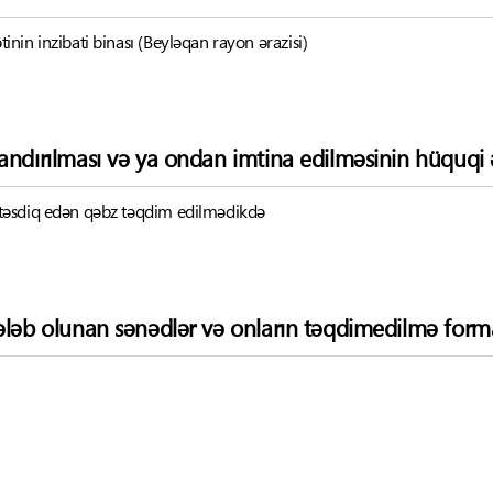
nin inzibati binası (Beyləqan rayon ərazisi)
andırılması və ya ondan imtina edilməsinin hüquqi ə
təsdiq edən qəbz təqdim edilmədikdə
ələb olunan sənədlər və onların təqdimedilmə forma