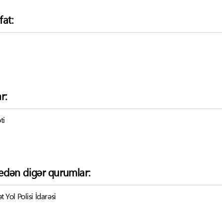
fat:
r:
ti
k edən digər qurumlar:
t Yol Polisi İdarəsi