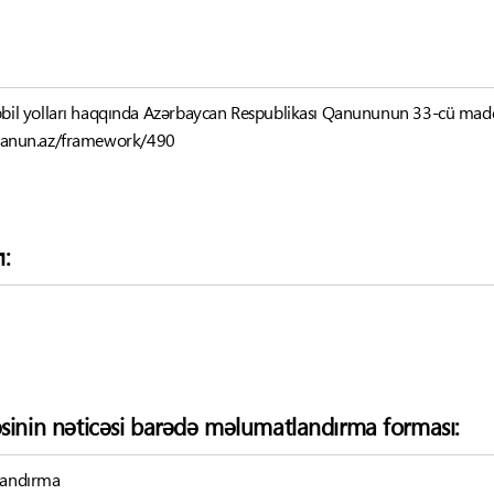
il yolları haqqında Azərbaycan Respublikası Qanununun 33-cü mad
-qanun.az/framework/490
ı:
əsinin nəticəsi barədə məlumatlandırma forması:
tlandırma