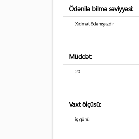
Ödənilə bilmə səviyyəsi:
Xidmət ödənişsizdir
Müddət:
20
Vaxt ölçüsü:
iş günü