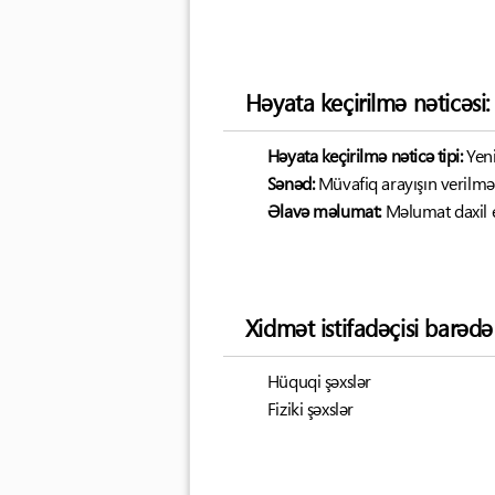
Həyata keçirilmə nəticəsi:
Həyata keçirilmə nəticə tipi:
Yen
Sənəd:
Müvafiq arayışın verilmə
Əlavə məlumat:
Məlumat daxil 
Xidmət istifadəçisi barəd
Hüquqi şəxslər
Fiziki şəxslər