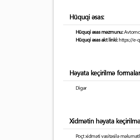
Hüquqi əsas:
Hüquqi əsas məzmunu:
Avtomob
Hüquqi əsas akt linki:
https://e
Həyata keçirilmə formalar
Digər
Xidmətin həyata keçirilm
Poçt xidməti vasitəsilə məluma