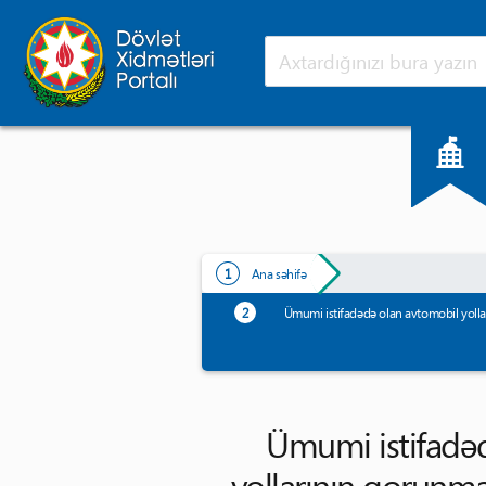
Ana səhifə
Yeniliklər
Ana səhifə
Ümumi istifadədə olan avtomobil yolları
Ümumi istifadəd
yollarının qorunma