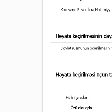
Xocavənd Rayon İcra Hakimiyyəti
Həyata keçirilməsinin day
Dövlət rüsmunun ödənilməsini 
Həyata keçirilməsi üçün t
Fiziki şəxslər:
Özü olduqda :