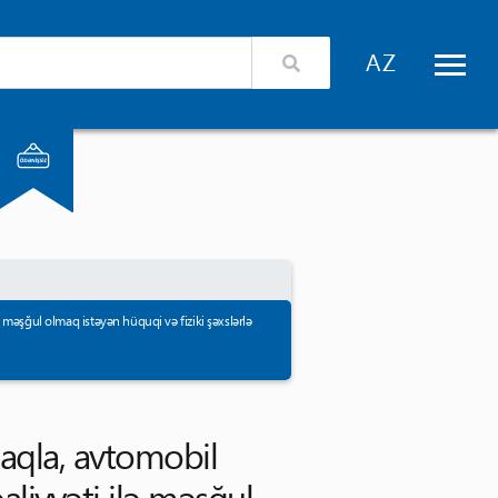
izimlə əlaqə
Xidmət təminatçıları üçün giriş
 məşğul olmaq istəyən hüquqi və fiziki şəxslərlə
aqla, avtomobil 
liyyəti ilə məşğul 