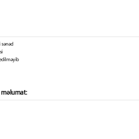
i sənəd
si
edilməyib
ə məlumat: