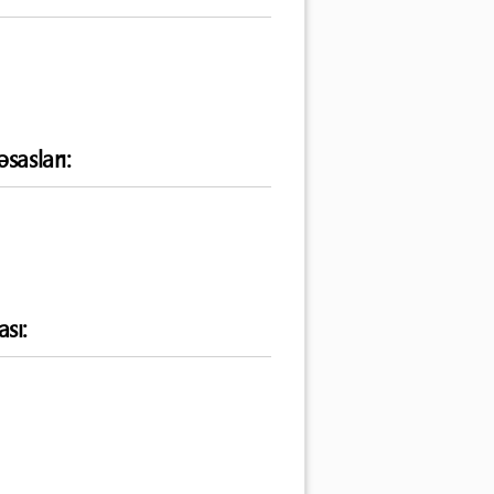
sasları:
sı: