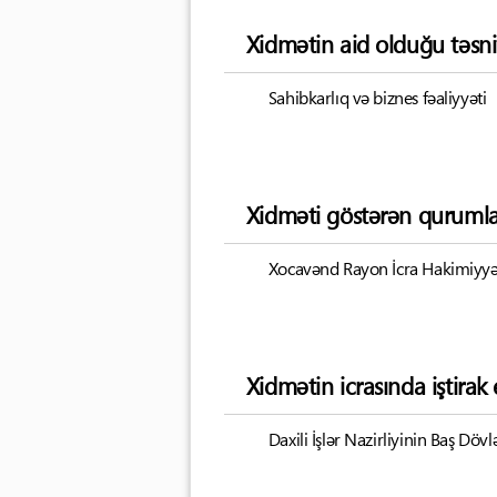
Xidmətin aid olduğu təsni
Sahibkarlıq və biznes fəaliyyəti
Xidməti göstərən qurumla
Xocavənd Rayon İcra Hakimiyyə
Xidmətin icrasında iştira
Daxili İşlər Nazirliyinin Baş Dövlə