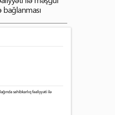
lə bağlanması
ğında sahibkarlıq fəaliyyəti ilə