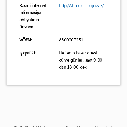
Rəsmi internet
http://shamkir-ih.gov.az/
informasiya
ehtiyatının
ünvanı:
VÖEN:
8500207251
İş qrafiki:
Həftənin bazar ertəsi -
cümə günləri, saat 9-00-
dan 18-00-dək