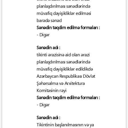
planlaşdırılması sənədlərində
müvafiq dəyişikliklər edilməsi
barədə sənəd
Sənədin təqdim edilmə formaları :
- Digər
Sənədin adı :
tikinti ərazisinə aid olan ərazi
planlaşdırılması sənədlərində
müvafiq dəyişikliklər edildikdə
Azərbaycan Respublikası Dövlət
Şəhərsalma və Arxitektura
Komitəsinin rəyi
Sənədin təqdim edilmə formaları :
- Digər
Sənədin adı :
Tikintinin başlanılmasının və ya