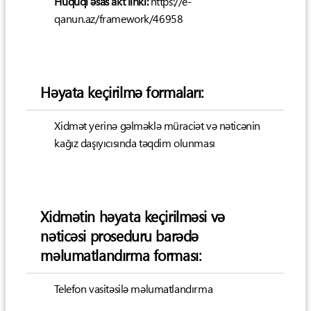
Hüquqi əsas akt linki:
https://e-
qanun.az/framework/46958
Həyata keçirilmə formaları:
Xidmət yerinə gəlməklə müraciət və nəticənin
kağız daşıyıcısında təqdim olunması
Xidmətin həyata keçirilməsi və
nəticəsi proseduru barədə
məlumatlandırma forması:
Telefon vasitəsilə məlumatlandırma