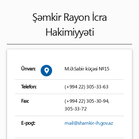
Şəmkir Rayon İcra
Hakimiyyəti
Ünvan:
M.Ə.Sabir küçəsi №15
Telefon:
(+994 22) 305-33-63
Fax:
(+994 22) 305-30-94,
305-33-72
E-poçt:
mail@shamkir-ih.gov.az