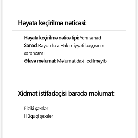
Həyata keçirilmə nəticəsi:
Həyata keçirilmə nəticə tipi:
Yeni sənəd
Sənəd:
Rayon İcra Hakimiyyəti başçısının
sərəncamı
Əlavə məlumat:
Məlumat daxil edilməyib
Xidmət istifadəçisi barədə məlumat:
Fiziki şəxslər
Hüquqi şəxslər