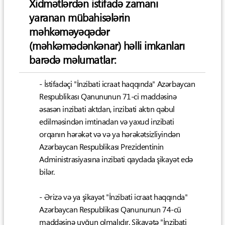
Xidmətlərdən istifadə zamanı
yaranan mübahisələrin
məhkəməyəqədər
(məhkəmədənkənar) həlli imkanları
barədə məlumatlar:
- İstifadəçi "İnzibati icraat haqqında" Azərbaycan
Respublikası Qanununun 71-ci maddəsinə
əsasən inzibati aktdan, inzibati aktın qəbul
edilməsindən imtinadan və yaxud inzibati
orqanın hərəkət və və ya hərəkətsizliyindən
Azərbaycan Respublikası Prezidentinin
Administrasiyasına inzibati qaydada şikayət edə
bilər.
- Ərizə və ya şikayət "İnzibati icraat haqqında"
Azərbaycan Respublikası Qanununun 74-cü
maddəsinə uyğun olmalıdır. Şikayətə "İnzibati