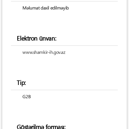
Məlumat daxil edilməyib
Elektron ünvan:
www.shamkir-ih.gov.az
Tip:
G2B
Göstərilmə forması: