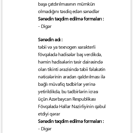
başa çatdırılmasının mümkün
olmadığını təsdiq edən sənədlər
Sənədin təqdim edilmə formaları :
- Digər
Sənədin adı :
təbii və ya texnogen xarakterli
fövqəladə hadisələr baş verdikdə,
həmin hadisələrin təsir dairəsində
olan tikinti ərazisində təbii fəlakətin
nəticələrinin aradan qaldırılması ilə
bağlı müvafiq tədbirlər yerinə
yetirildikdə, bu tədbirlərin icrası
üçün Azərbaycan Respublikası
Fövqəladə Hallar Nazirliyinin qəbul
etdiyi qərar
Sənədin təqdim edilmə formaları :
- Digər