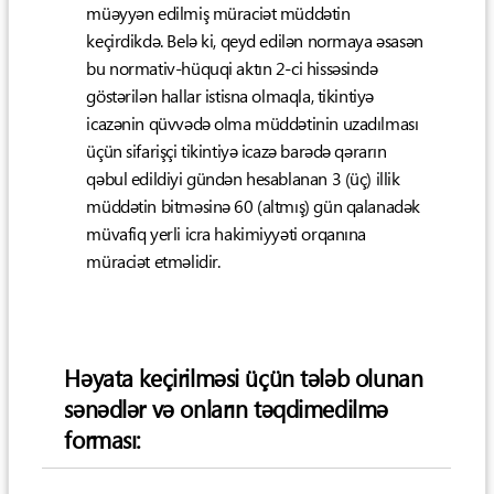
müəyyən edilmiş müraciət müddətin
keçirdikdə. Belə ki, qeyd edilən normaya əsasən
bu normativ-hüquqi aktın 2-ci hissəsində
göstərilən hallar istisna olmaqla, tikintiyə
icazənin qüvvədə olma müddətinin uzadılması
üçün sifarişçi tikintiyə icazə barədə qərarın
qəbul edildiyi gündən hesablanan 3 (üç) illik
müddətin bitməsinə 60 (altmış) gün qalanadək
müvafiq yerli icra hakimiyyəti orqanına
müraciət etməlidir.
Həyata keçirilməsi üçün tələb olunan
sənədlər və onların təqdimedilmə
forması: