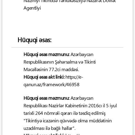
Nazirliyi Tikintidə Təhlükəsizliyə Nəzarət Dövlət
Agentliyi
Hüquqi əsas:
Hüquqi əsas məzmunu:
Azərbaycan
Respublikasının Şəhərsalma və Tikinti
Məcəlləsinin 77.2ci maddəsi.
Hüquqi əsas akt linki:
https://e-
qanun.az/framework/46958
Hüquqi əsas məzmunu:
Azərbaycan
Respublikası Nazirlər Kabinetinin 2016cı il 5 iyul
tarixli 264 nömrəli qərarı ilə təsdiq edilmiş
"Tikintiyə icazənin qüvvədə olma müddətinin
uzadılması ilə bağlı hallar".