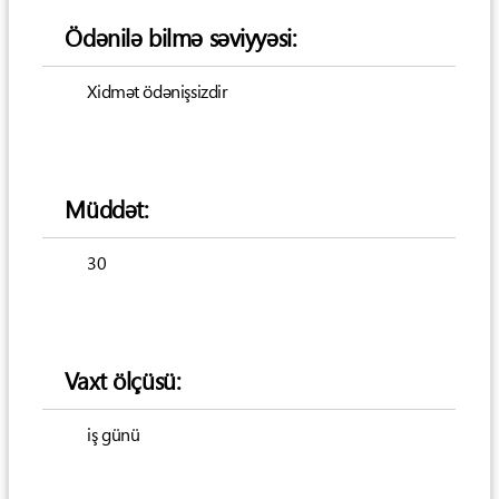
Ödənilə bilmə səviyyəsi:
Xidmət ödənişsizdir
Müddət:
30
Vaxt ölçüsü:
iş günü