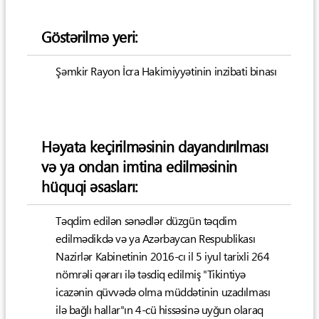
Göstərilmə yeri:
Şəmkir Rayon İcra Hakimiyyətinin inzibati binası
Həyata keçirilməsinin dayandırılması
və ya ondan imtina edilməsinin
hüquqi əsasları:
Təqdim edilən sənədlər düzgün təqdim
edilmədikdə və ya Azərbaycan Respublikası
Nazirlər Kabinetinin 2016-cı il 5 iyul tarixli 264
nömrəli qərarı ilə təsdiq edilmiş "Tikintiyə
icazənin qüvvədə olma müddətinin uzadılması
ilə bağlı hallar"ın 4-cü hissəsinə uyğun olaraq