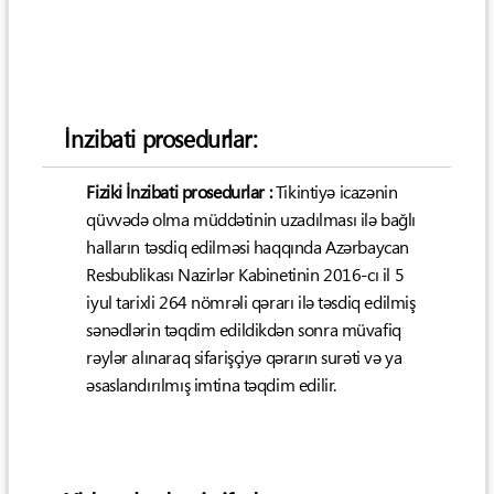
İnzibati prosedurlar:
Fiziki İnzibati prosedurlar :
Tikintiyə icazənin
qüvvədə olma müddətinin uzadılması ilə bağlı
halların təsdiq edilməsi haqqında Azərbaycan
Resbublikası Nazirlər Kabinetinin 2016-cı il 5
iyul tarixli 264 nömrəli qərarı ilə təsdiq edilmiş
sənədlərin təqdim edildikdən sonra müvafiq
rəylər alınaraq sifarişçiyə qərarın surəti və ya
əsaslandırılmış imtina təqdim edilir.