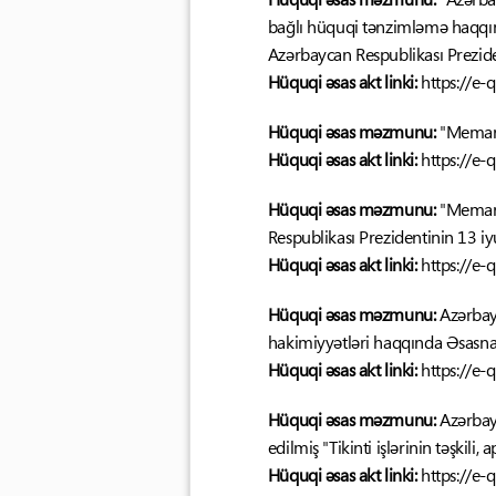
bağlı hüquqi tənzimləmə haqqın
Azərbaycan Respublikası Preziden
Hüquqi əsas akt linki:
https://e-
Hüquqi əsas məzmunu:
"Memarl
Hüquqi əsas akt linki:
https://e-
Hüquqi əsas məzmunu:
"Memarl
Respublikası Prezidentinin 13 iy
Hüquqi əsas akt linki:
https://e-
Hüquqi əsas məzmunu:
Azərbayc
hakimiyyətləri haqqında Əsasna
Hüquqi əsas akt linki:
https://e-
Hüquqi əsas məzmunu:
Azərbay
edilmiş "Tikinti işlərinin təşkili
Hüquqi əsas akt linki:
https://e-