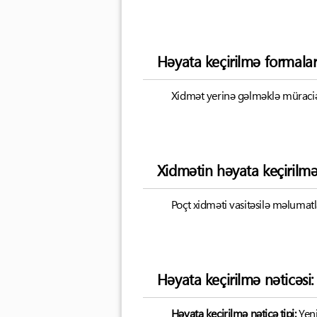
Həyata keçirilmə formalar
Xidmət yerinə gəlməklə müraciət
Xidmətin həyata keçirilm
Poçt xidməti vasitəsilə məluma
Həyata keçirilmə nəticəsi:
Həyata keçirilmə nəticə tipi:
Yen