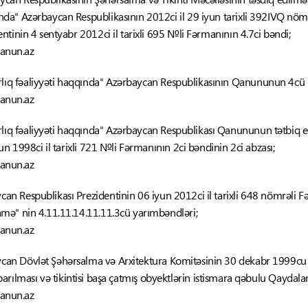
da" Azərbaycan Respublikasının 2012ci il 29 iyun tarixli 392IVQ nö
tinin 4 sentyabr 2012ci il tarixli 695 №li Fərmanının 4.7ci bəndi;
qanun.az
ıq fəaliyyəti haqqında" Azərbaycan Respublikasının Qanununun 4cü m
qanun.az
ıq fəaliyyəti haqqında" Azərbaycan Respublikası Qanununun tətbiq 
un 1998ci il tarixli 721 №li Fərmanının 2ci bəndinin 2ci abzası;
qanun.az
an Respublikası Prezidentinin 06 iyun 2012ci il tarixli 648 nömrəli Fər
mə" nin 4.11.11.14.11.11.3cü yarımbəndləri;
qanun.az
can Dövlət Şəhərsalma və Arxitektura Komitəsinin 30 dekabr 1999cu il t
, aparılması və tikintisi başa çatmış obyektlərin istismara qəbulu Qaydala
qanun.az