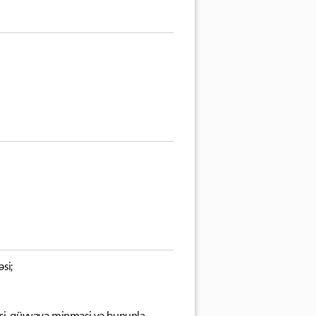
si;
əsi, qüvvəyə minməsi və bununla