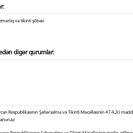
r:
marlıq və tikinti şöbəsi
k edən digər qurumlar:
can Respublikasının Şəhərsalma və Tikinti Məcəlləsinin 47.4.2ci maddə
qanun.az
ycan Respublikasının Şəhərsalma və Tikinti Məcəlləsinin təsdiq edilm