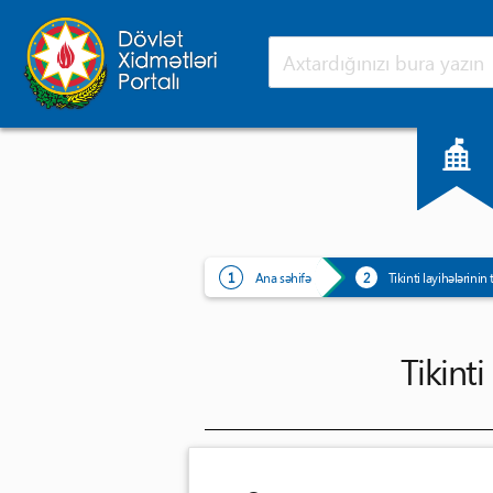
Ana səhifə
Yeniliklər
Ana səhifə
Tikinti layihələrinin
Tikinti