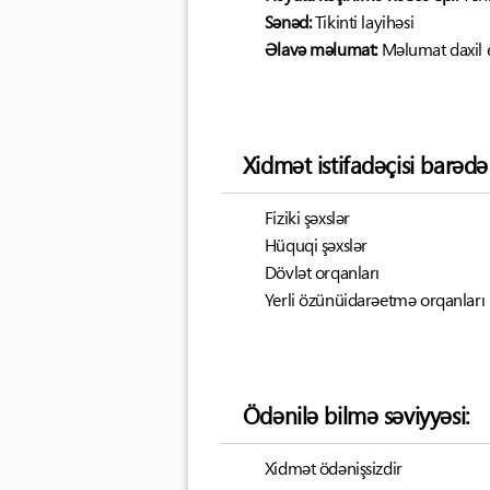
Sənəd:
Tikinti layihəsi
Əlavə məlumat:
Məlumat daxil 
Xidmət istifadəçisi barəd
Fiziki şəxslər
Hüquqi şəxslər
Dövlət orqanları
Yerli özünüidarəetmə orqanları
Ödənilə bilmə səviyyəsi:
Xidmət ödənişsizdir