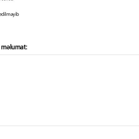
edilməyib
ə məlumat: