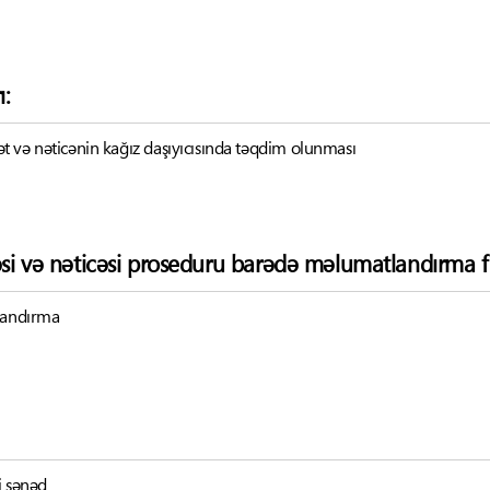
ı:
 və nəticənin kağız daşıyıcısında təqdim olunması
əsi və nəticəsi proseduru barədə məlumatlandırma f
tlandırma
i sənəd