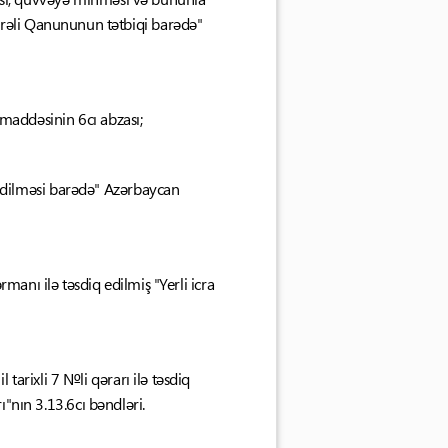
mrəli Qanununun tətbiqi barədə"
addəsinin 6cı abzası;
edilməsi barədə" Azərbaycan
manı ilə təsdiq edilmiş "Yerli icra
arixli 7 №li qərarı ilə təsdiq
rı"nın 3.13.6cı bəndləri.