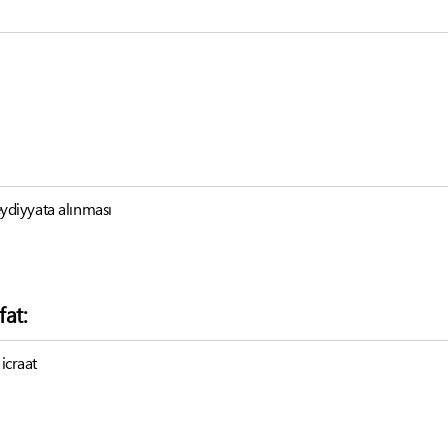
qeydiyyata alınması
fat:
 icraat