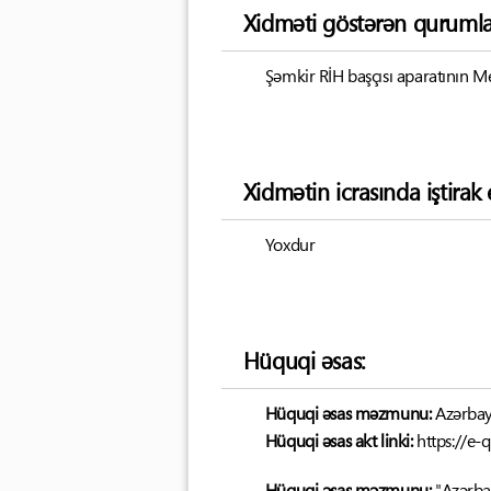
Xidməti göstərən qurumla
Şəmkir RİH başçısı aparatının Me
Xidmətin icrasında iştira
Yoxdur
Hüquqi əsas:
Hüquqi əsas məzmunu:
Azərbay
Hüquqi əsas akt linki:
https://e-
Hüquqi əsas məzmunu:
"Azərba