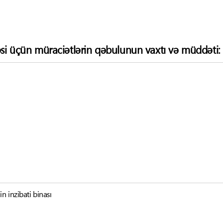
si üçün müraciətlərin qəbulunun vaxtı və müddəti:
n inzibati binası