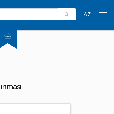
izimlə əlaqə
Xidmət təminatçıları üçün giriş
alınması