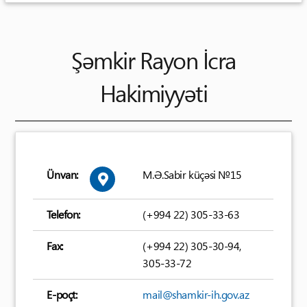
Şəmkir Rayon İcra
Hakimiyyəti
Ünvan:
M.Ə.Sabir küçəsi №15
Telefon:
(+994 22) 305-33-63
Fax:
(+994 22) 305-30-94,
305-33-72
E-poçt:
mail@shamkir-ih.gov.az