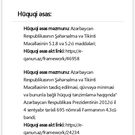
Hüquqi əsas:
Hüquqi əsas məzmunu:
Azərbaycan
Respublikasının Şəhərsalma və Tikinti
Məcəlləsinin 5.1.8 və 5.2ci maddələri;
Hüquqi əsas akt linki:
https://e-
qanun.az/framework/46958
Hüquqi əsas məzmunu:
Azərbaycan
Respublikasının Şəhərsalma və Tikinti
Məcəlləsinin təsdiq edilməsi, qüvvəyə minməsi
və bununla bağlı hüquqi tənzimləmə haqqında"
Azərbaycan Respublikası Prezidentinin 2012ci il
4 sentyabr tarixli 695 nömrəli Fərmanının 4.3cü
bəndi;
Hüquqi əsas akt linki:
https://e-
qanun.az/framework/24234