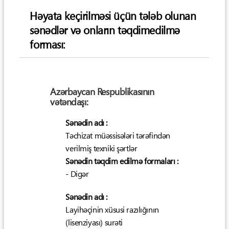
Həyata keçirilməsi üçün tələb olunan
sənədlər və onların təqdimedilmə
forması:
Azərbaycan Respublikasının
vətəndaşı:
Sənədin adı :
Təchizat müəssisələri tərəfindən
verilmiş texniki şərtlər
Sənədin təqdim edilmə formaları :
- Digər
Sənədin adı :
Layihəçinin xüsusi razılığının
(lisenziyası) surəti