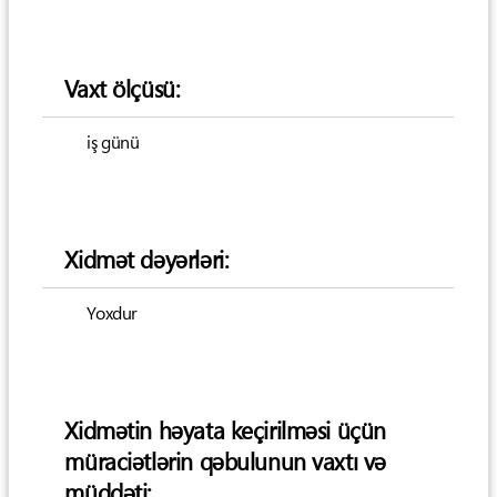
Vaxt ölçüsü:
iş günü
Xidmət dəyərləri:
Yoxdur
Xidmətin həyata keçirilməsi üçün
müraciətlərin qəbulunun vaxtı və
müddəti: