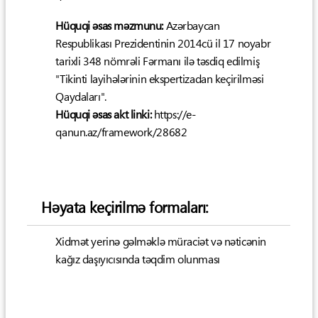
Hüquqi əsas məzmunu:
Azərbaycan
Respublikası Prezidentinin 2014cü il 17 noyabr
tarixli 348 nömrəli Fərmanı ilə təsdiq edilmiş
"Tikinti layihələrinin ekspertizadan keçirilməsi
Qaydaları".
Hüquqi əsas akt linki:
https://e-
qanun.az/framework/28682
Həyata keçirilmə formaları:
Xidmət yerinə gəlməklə müraciət və nəticənin
kağız daşıyıcısında təqdim olunması