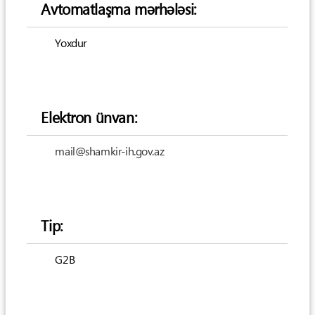
Avtomatlaşma mərhələsi:
Yoxdur
Elektron ünvan:
mail@shamkir-ih.gov.az
Tip:
G2B