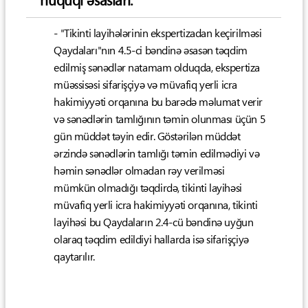
- "Tikinti layihələrinin ekspertizadan keçirilməsi
Qaydaları"nın 4.5-ci bəndinə əsasən təqdim
edilmiş sənədlər natamam olduqda, ekspertiza
müəssisəsi sifarişçiyə və müvafiq yerli icra
hakimiyyəti orqanına bu barədə məlumat verir
və sənədlərin tamlığının təmin olunması üçün 5
gün müddət təyin edir. Göstərilən müddət
ərzində sənədlərin tamlığı təmin edilmədiyi və
həmin sənədlər olmadan rəy verilməsi
mümkün olmadığı təqdirdə, tikinti layihəsi
müvafiq yerli icra hakimiyyəti orqanına, tikinti
layihəsi bu Qaydaların 2.4-cü bəndinə uyğun
olaraq təqdim edildiyi hallarda isə sifarişçiyə