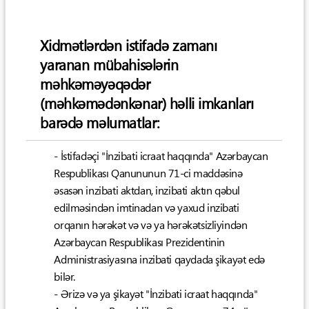
Xidmətlərdən istifadə zamanı
yaranan mübahisələrin
məhkəməyəqədər
(məhkəmədənkənar) həlli imkanları
barədə məlumatlar:
- İstifadəçi "İnzibati icraat haqqında" Azərbaycan
Respublikası Qanununun 71-ci maddəsinə
əsasən inzibati aktdan, inzibati aktın qəbul
edilməsindən imtinadan və yaxud inzibati
orqanın hərəkət və və ya hərəkətsizliyindən
Azərbaycan Respublikası Prezidentinin
Administrasiyasına inzibati qaydada şikayət edə
bilər.
- Ərizə və ya şikayət "İnzibati icraat haqqında"