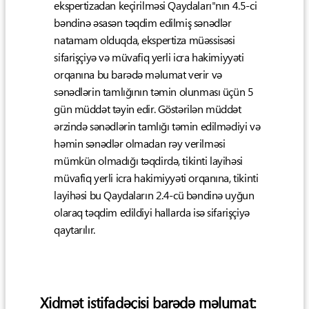
ekspertizadan keçirilməsi Qaydaları"nın 4.5-ci
bəndinə əsasən təqdim edilmiş sənədlər
natamam olduqda, ekspertiza müəssisəsi
sifarişçiyə və müvafiq yerli icra hakimiyyəti
orqanına bu barədə məlumat verir və
sənədlərin tamlığının təmin olunması üçün 5
gün müddət təyin edir. Göstərilən müddət
ərzində sənədlərin tamlığı təmin edilmədiyi və
həmin sənədlər olmadan rəy verilməsi
mümkün olmadığı təqdirdə, tikinti layihəsi
müvafiq yerli icra hakimiyyəti orqanına, tikinti
layihəsi bu Qaydaların 2.4-cü bəndinə uyğun
olaraq təqdim edildiyi hallarda isə sifarişçiyə
qaytarılır.
Xidmət istifadəçisi barədə məlumat: