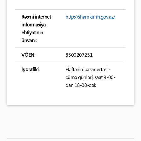
Rəsmi internet
http://shamkir-ih.gov.az/
informasiya
ehtiyatının
ünvanı:
VÖEN:
8500207251
İş qrafiki:
Həftənin bazar ertəsi -
cümə günləri, saat 9-00-
dan 18-00-dək