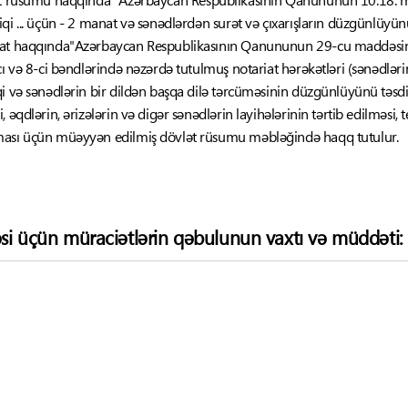
qi ... üçün - 2 manat və sənədlərdən surət və çıxarışların düzgünlüyün
riat haqqında"Azərbaycan Respublikasının Qanununun 29-cu maddəs
cı və 8-ci bəndlərində nəzərdə tutulmuş notariat hərəkətləri (sənədləri
i və sənədlərin bir dildən başqa dilə tərcüməsinin düzgünlüyünü təsdiq
əqdlərin, ərizələrin və digər sənədlərin layihələrinin tərtib edilməsi, te
ması üçün müəyyən edilmiş dövlət rüsumu məbləğində haqq tutulur.
si üçün müraciətlərin qəbulunun vaxtı və müddəti: