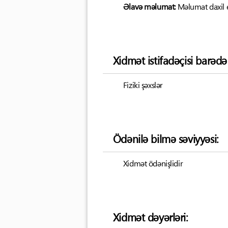
Əlavə məlumat:
Məlumat daxil 
Xidmət istifadəçisi barəd
Fiziki şəxslər
Ödənilə bilmə səviyyəsi:
Xidmət ödənişlidir
Xidmət dəyərləri: