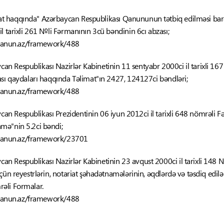
at haqqında" Azərbaycan Respublikası Qanununun tətbiq edilməsi bar
l tarixli 261 №li Fərmanının 3cü bəndinin 6cı abzası;
-qanun.az/framework/488
an Respublikası Nazirlər Kabinetinin 11 sentyabr 2000ci il tarixli 167 
ası qaydaları haqqında Təlimat"ın 2427, 124127ci bəndləri;
-qanun.az/framework/488
an Respublikası Prezidentinin 06 iyun 2012ci il tarixli 648 nömrəli Fər
mə"nin 5.2ci bəndi;
-qanun.az/framework/23701
an Respublikası Nazirlər Kabinetinin 23 avqust 2000ci il tarixli 148 №l
çün reyestrlərin, notariat şəhadətnamələrinin, əqdlərdə və təsdiq edil
əli Formalar.
-qanun.az/framework/488