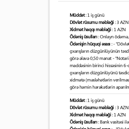
Müddət
: 1 iş günü
Dövlət rüsumu məbləği
: 3 AZN
Xidmət haqqı məbləği
: 1 AZN
Ödəniş üsulları
: Onlayn ödəmə,
Ödənişin hüquqi əsası
: - "Dövl
çıxarışların düzgünlüyünün təsdi
görə əlavə 0,50 manat - "Nota
maddəsinin birinci hissəsinin 6-
çıxarışların düzgünlüyünü təsdiq
xidmətə (məsləhətlərin verilməsi, 
görə həmin hərəkətlərin aparıl
Müddət
: 1 iş günü
Dövlət rüsumu məbləği
: 3 AZN
Xidmət haqqı məbləği
: 1 AZN
Ödəniş üsulları
: Bank vasitəsi ilə
Ödənişin hüquqi əsası
: - "Dövl