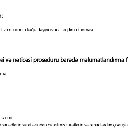
ı:
 və nəticənin kağız daşıyıcısında təqdim olunması
əsi və nəticəsi proseduru barədə məlumatlandırma f
ırma
i sənəd
ə sənədlərin surətlərindən çıxarılmış surətlərin və sənədlərdən çıxarışl