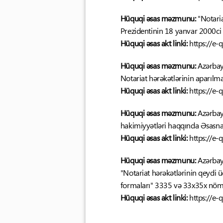
Hüquqi əsas məzmunu:
"Notari
Prezidentinin 18 yanvar 2000ci i
Hüquqi əsas akt linki:
https://e
Hüquqi əsas məzmunu:
Azərbayc
Notariat hərəkətlərinin aparılm
Hüquqi əsas akt linki:
https://e
Hüquqi əsas məzmunu:
Azərbayc
hakimiyyətləri haqqında Əsasna
Hüquqi əsas akt linki:
https://e
Hüquqi əsas məzmunu:
Azərbayc
"Notariat hərəkətlərinin qeydi ü
formaları" 3335 və 33x35x nömr
Hüquqi əsas akt linki:
https://e