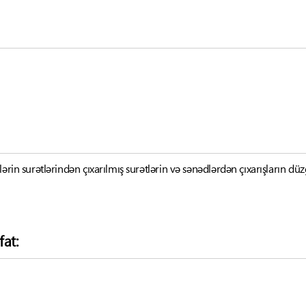
lərin surətlərindən çıxarılmış surətlərin və sənədlərdən çıxarışların d
fat: