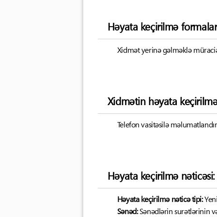
Həyata keçirilmə formalar
Xidmət yerinə gəlməklə müraciət
Xidmətin həyata keçirilm
Telefon vasitəsilə məlumatland
Həyata keçirilmə nəticəsi:
Həyata keçirilmə nəticə tipi:
Yen
Sənəd:
Sənədlərin surətlərinin v