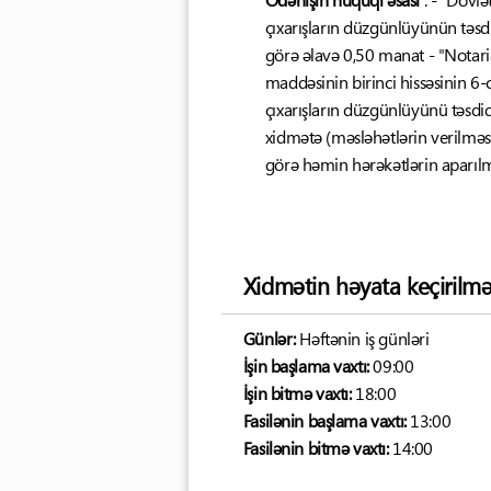
çıxarışların düzgünlüyünün təsdi
görə əlavə 0,50 manat - "Nota
maddəsinin birinci hissəsinin 6-
çıxarışların düzgünlüyünü təsdiq
xidmətə (məsləhətlərin verilməsi, 
görə həmin hərəkətlərin aparıl
Xidmətin həyata keçirilmə
Günlər:
Həftənin iş günləri
İşin başlama vaxtı:
09:00
İşin bitmə vaxtı:
18:00
Fasilənin başlama vaxtı:
13:00
Fasilənin bitmə vaxtı:
14:00