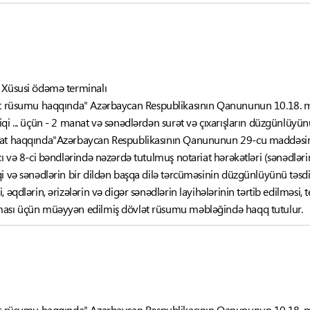
 Xüsusi ödəmə terminalı
ət rüsumu haqqında" Azərbaycan Respublikasının Qanununun 10.18. mad
qi ... üçün - 2 manat və sənədlərdən surət və çıxarışların düzgünlüyün
riat haqqında"Azərbaycan Respublikasının Qanununun 29-cu maddəs
cı və 8-ci bəndlərində nəzərdə tutulmuş notariat hərəkətləri (sənədləri
i və sənədlərin bir dildən başqa dilə tərcüməsinin düzgünlüyünü təsdiq
əqdlərin, ərizələrin və digər sənədlərin layihələrinin tərtib edilməsi, te
ması üçün müəyyən edilmiş dövlət rüsumu məbləğində haqq tutulur.
ət rüsumu haqqında" Azərbaycan Respublikasının Qanununun 10.18. mad