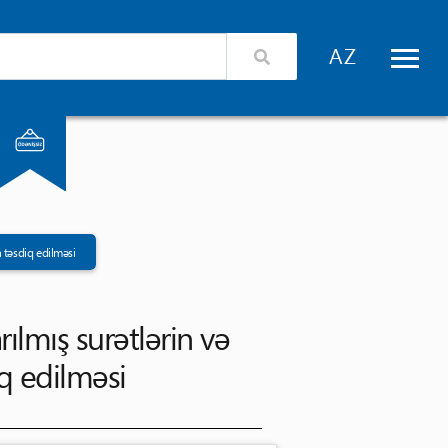
izimlə əlaqə
Xidmət təminatçıları üçün giriş
 təsdiq edilməsi
ılmış surətlərin və 
q edilməsi