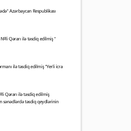
ədə" Azərbaycan Respublikası
№li Qərarı ilə təsdiq edilmiş "
manı ilə təsdiq edilmiş "Yerli icra
i Qərarı ilə təsdiq edilmiş
ən sənədlərdə təsdiq qeydlərinin