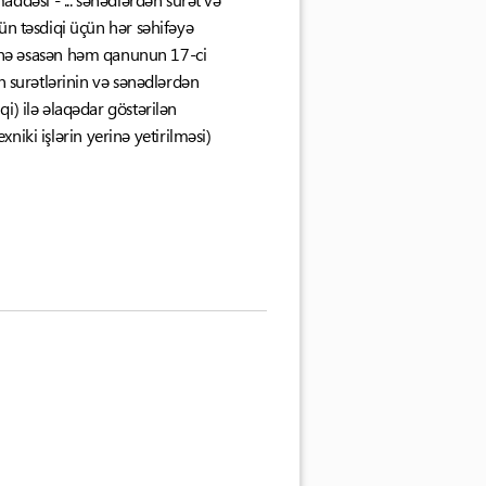
ün təsdiqi üçün hər səhifəyə
inə əsasən həm qanunun 17-ci
n surətlərinin və sənədlərdən
i) ilə əlaqədar göstərilən
xniki işlərin yerinə yetirilməsi)