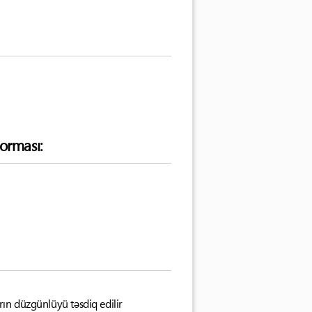
orması:
arın düzgünlüyü təsdiq edilir