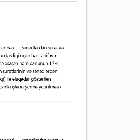
dəsi - ... sənədlərdən surət və
ün təsdiqi üçün hər səhifəyə
inə əsasən həm qanunun 17-ci
n surətlərinin və sənədlərdən
i) ilə əlaqədar göstərilən
xniki işlərin yerinə yetirilməsi)
dəsi - ... sənədlərdən surət və