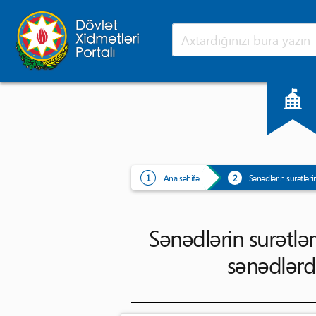
Ana səhifə
Yeniliklər
Ana səhifə
Sənədlərin surətləri
Sənədlərin surətlər
sənədlərd