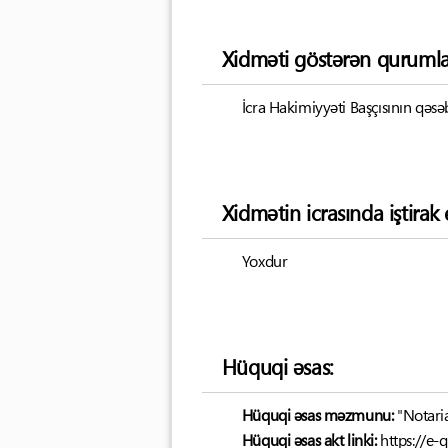
Xidməti göstərən qurumla
İcra Hakimiyyəti Başçısının qəsə
Xidmətin icrasında iştira
Yoxdur
Hüquqi əsas:
Hüquqi əsas məzmunu:
"Notari
Hüquqi əsas akt linki:
https://e