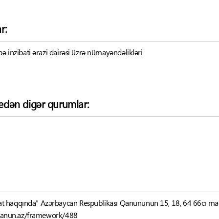
r:
bə inzibati ərazi dairəsi üzrə nümayəndəlikləri
k edən digər qurumlar:
at haqqında" Azərbaycan Respublikası Qanununun 15, 18, 64 66cı mad
-qanun.az/framework/488