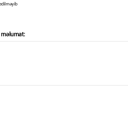
edilməyib
ə məlumat: