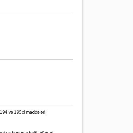
, 194 və 195ci maddələri;
əsi və bununla bağlı hüquqi