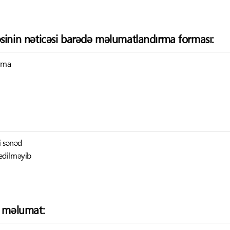
əsinin nəticəsi barədə məlumatlandırma forması:
ırma
i sənəd
edilməyib
ə məlumat: