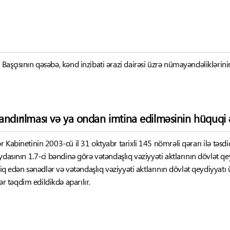
aşçısının qəsəbə, kənd inzibati ərazi dairəsi üzrə nümayəndəliklərinin 
andırılması və ya ondan imtina edilməsinin hüquqi ə
 Kabinetinin 2003-cü il 31 oktyabr tarixli 145 nömrəli qərarı ilə təsdi
ydasının 1.7-ci bəndinə görə vətəndaşlıq vəziyyəti aktlarının dövlət qey
sdiq edən sənədlər və vətəndaşlıq vəziyyəti aktlarının dövlət qeydiyya
 təqdim edildikdə aparılır.