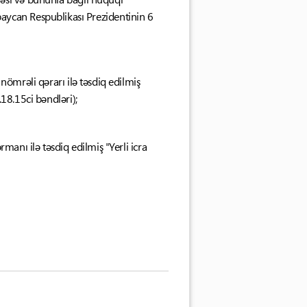
ycan Respublikası Prezidentinin 6
nömrəli qərarı ilə təsdiq edilmiş
.18.15ci bəndləri);
manı ilə təsdiq edilmiş "Yerli icra