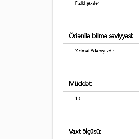
Fiziki şəxslər
Ödənilə bilmə səviyyəsi:
Xidmət ödənişsizdir
Müddət:
10
Vaxt ölçüsü: