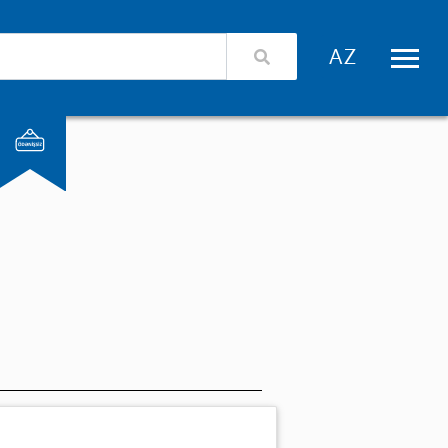
izimlə əlaqə
Xidmət təminatçıları üçün giriş