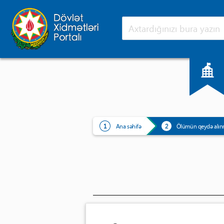
Ana səhifə
Yeniliklər
Ana səhifə
Ölümün qeydə alın