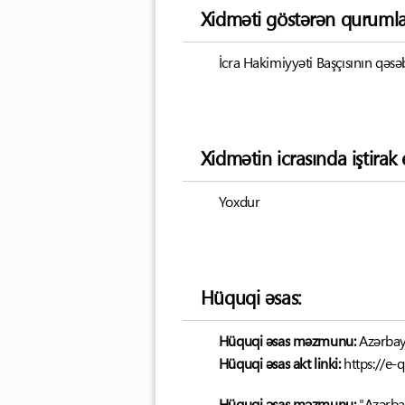
Xidməti göstərən qurumla
İcra Hakimiyyəti Başçısının qəsə
Xidmətin icrasında iştira
Yoxdur
Hüquqi əsas:
Hüquqi əsas məzmunu:
Azərbay
Hüquqi əsas akt linki:
https://e-
Hüquqi əsas məzmunu:
"Azərba