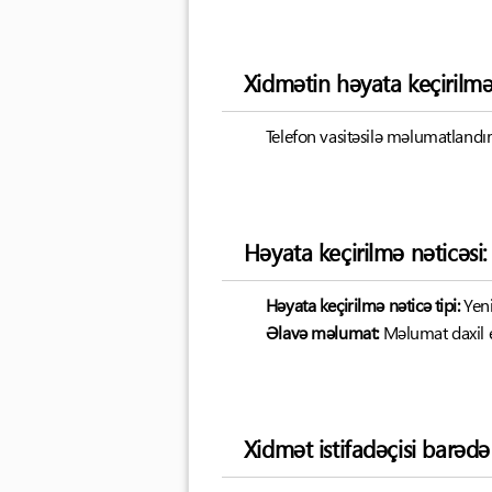
Xidmətin həyata keçirilm
Telefon vasitəsilə məlumatland
Həyata keçirilmə nəticəsi:
Həyata keçirilmə nəticə tipi:
Yen
Əlavə məlumat:
Məlumat daxil 
Xidmət istifadəçisi barəd