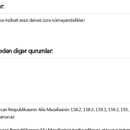
r:
bə inzibati ərazi dairəsi üzrə nümayəndəlikləri
k edən digər qurumlar:
can Respublikasının Ailə Məcəlləsinin 158.2, 158.3, 159.1, 159.2, 193
qanun.az
ycan Respublikasının Ailə Məcəlləsinin təsdiq edilməsi, qüvvəyə minm