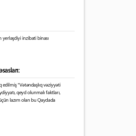
yerləşdiyi inzibati binası
sasları:
q edilmiş "Vətəndaşlıq vəziyyəti
diyyatı, qeyd olunmalı faktları,
tı üçün lazım olan bu Qaydada