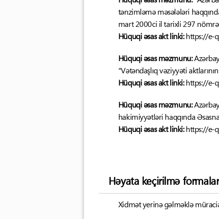
tənzimləmə məsələləri haqqında
mart 2000ci il tarixli 297 nömrə
Hüquqi əsas akt linki:
https://e-
Hüquqi əsas məzmunu:
Azərbayc
"Vətəndaşlıq vəziyyəti aktlarının
Hüquqi əsas akt linki:
https://e-
Hüquqi əsas məzmunu:
Azərbayc
hakimiyyətləri haqqında Əsasna
Hüquqi əsas akt linki:
https://e-
Həyata keçirilmə formalar
Xidmət yerinə gəlməklə müraciət