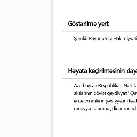
Göstərilmə yeri:
Şəmkir Rayonu İcra Hakimiyyəti B
Həyata keçirilməsinin day
Azərbaycan Respublikası Nazirlər
aktlarının dövlət qeydiyyatı" Qa
ərizə verənlərin şəxsiyyətini tə
müəyyən olunmuş digər sənədlər