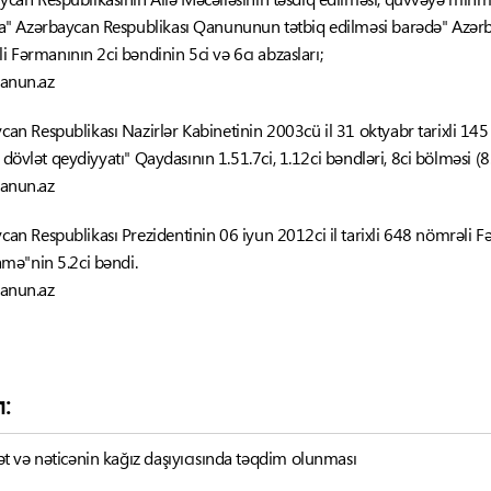
" Azərbaycan Respublikası Qanununun tətbiq edilməsi barədə" Azərba
li Fərmanının 2ci bəndinin 5ci və 6cı abzasları;
qanun.az
an Respublikası Nazirlər Kabinetinin 2003cü il 31 oktyabr tarixli 145 
 dövlət qeydiyyatı" Qaydasının 1.51.7ci, 1.12ci bəndləri, 8ci bölməsi (8
qanun.az
an Respublikası Prezidentinin 06 iyun 2012ci il tarixli 648 nömrəli Fər
mə"nin 5.2ci bəndi.
qanun.az
ı:
 və nəticənin kağız daşıyıcısında təqdim olunması