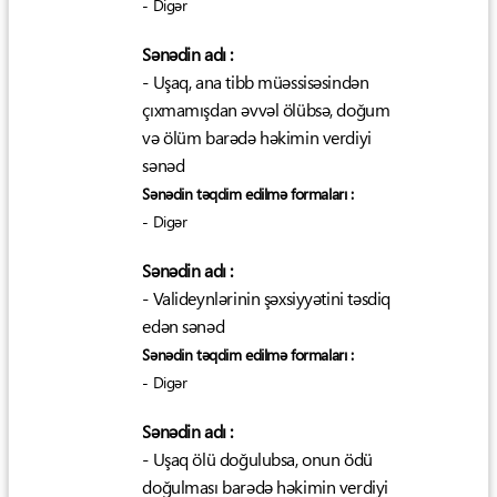
- Digər
Sənədin adı :
- Uşaq, ana tibb müəssisəsindən
çıxmamışdan əvvəl ölübsə, doğum
və ölüm barədə həkimin verdiyi
sənəd
Sənədin təqdim edilmə formaları :
- Digər
Sənədin adı :
- Valideynlərinin şəxsiyyətini təsdiq
edən sənəd
Sənədin təqdim edilmə formaları :
- Digər
Sənədin adı :
- Uşaq ölü doğulubsa, onun ödü
doğulması barədə həkimin verdiyi