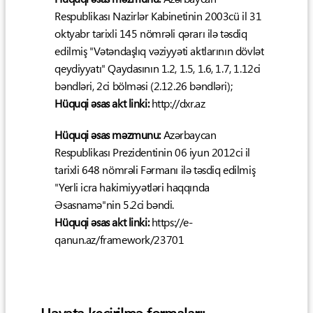
Respublikası Nazirlər Kabinetinin 2003cü il 31
oktyabr tarixli 145 nömrəli qərarı ilə təsdiq
edilmiş "Vətəndaşlıq vəziyyəti aktlarının dövlət
qeydiyyatı" Qaydasının 1.2, 1.5, 1.6, 1.7, 1.12ci
bəndləri, 2ci bölməsi (2.12.26 bəndləri);
Hüquqi əsas akt linki:
http://dxr.az
Hüquqi əsas məzmunu:
Azərbaycan
Respublikası Prezidentinin 06 iyun 2012ci il
tarixli 648 nömrəli Fərmanı ilə təsdiq edilmiş
"Yerli icra hakimiyyətləri haqqında
Əsasnamə"nin 5.2ci bəndi.
Hüquqi əsas akt linki:
https://e-
qanun.az/framework/23701