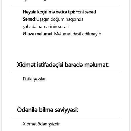
Həyata keçirilmə nəticə tipi:
Yeni sənəd
Sənəd:
Uşağın doğum haqqında
şəhadətnaməsinin surəti
Əlavə məlumat:
Məlumat daxil edilməyib
Xidmət istifadəçisi barədə məlumat:
Fiziki şəxslər
Ödənilə bilmə səviyyəsi:
Xidmət ödənişsizdir