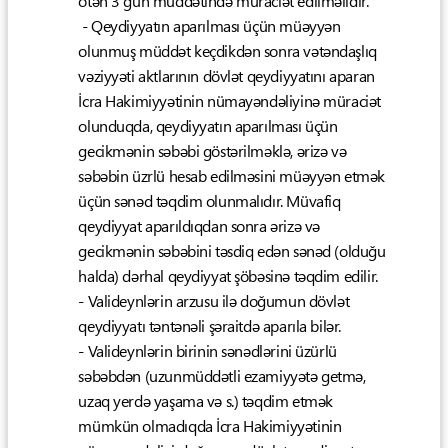
ötən 3 gün müddətində müraciət edilməlidir.
- Qeydiyyatın aparılması üçün müəyyən
olunmuş müddət keçdikdən sonra vətəndaşlıq
vəziyyəti aktlarının dövlət qeydiyyatını aparan
İcra Hakimiyyətinin nümayəndəliyinə müraciət
olunduqda, qeydiyyatın aparılması üçün
gecikmənin səbəbi göstərilməklə, ərizə və
səbəbin üzrlü hesab edilməsini müəyyən etmək
üçün sənəd təqdim olunmalıdır. Müvafiq
qeydiyyat aparıldıqdan sonra ərizə və
gecikmənin səbəbini təsdiq edən sənəd (olduğu
halda) dərhal qeydiyyat şöbəsinə təqdim edilir.
- Valideynlərin arzusu ilə doğumun dövlət
qeydiyyatı təntənəli şəraitdə aparıla bilər.
- Valideynlərin birinin sənədlərini üzürlü
səbəbdən (uzunmüddətli ezamiyyətə getmə,
uzaq yerdə yaşama və s.) təqdim etmək
mümkün olmadıqda İcra Hakimiyyətinin