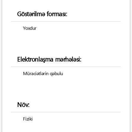
Göstərilmə forması:
Yoxdur
Elektronlaşma mərhələsi:
Müraciətlərin qəbulu
Növ:
Fiziki