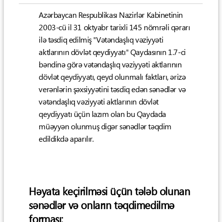
Azərbaycan Respublikası Nazirlər Kabinetinin
2003-cü il 31 oktyabr tarixli 145 nömrəli qərarı
ilə təsdiq edilmiş "Vətəndaşlıq vəziyyəti
aktlarının dövlət qeydiyyatı" Qaydasının 1.7-ci
bəndinə görə vətəndaşlıq vəziyyəti aktlarının
dövlət qeydiyyatı, qeyd olunmalı faktları, ərizə
verənlərin şəxsiyyətini təsdiq edən sənədlər və
vətəndaşlıq vəziyyəti aktlarının dövlət
qeydiyyatı üçün lazım olan bu Qaydada
müəyyən olunmuş digər sənədlər təqdim
edildikdə aparılır.
Həyata keçirilməsi üçün tələb olunan
sənədlər və onların təqdimedilmə
forması: