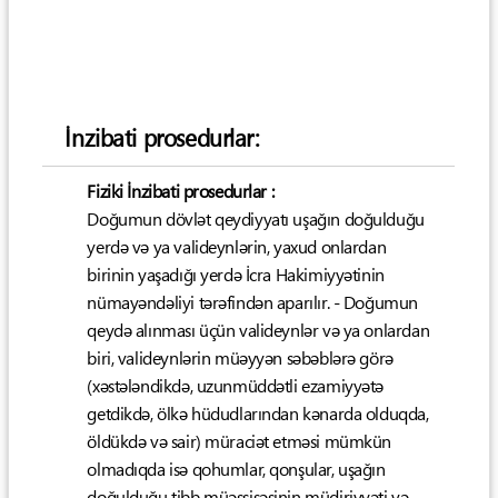
İnzibati prosedurlar:
Fiziki İnzibati prosedurlar :
Doğumun dövlət qeydiyyatı uşağın doğulduğu
yerdə və ya valideynlərin, yaxud onlardan
birinin yaşadığı yerdə İcra Hakimiyyətinin
nümayəndəliyi tərəfindən aparılır. - Doğumun
qeydə alınması üçün valideynlər və ya onlardan
biri, valideynlərin müəyyən səbəblərə görə
(xəstələndikdə, uzunmüddətli ezamiyyətə
getdikdə, ölkə hüdudlarından kənarda olduqda,
öldükdə və sair) müraciət etməsi mümkün
olmadıqda isə qohumlar, qonşular, uşağın
doğulduğu tibb müəssisəsinin müdiriyyəti və