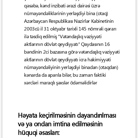
qəsəbə, kənd inzibati ərazi dairəsi üzrə
nümayəndəliklərinin yerləşdiyi bina (otaq)
Azərbaycan Respublikası Nazirlər Kabinetinin
2003cü il 31 oktyabr tarixli 145 nömrəli qərarı
ilə təsdiq edilmiş "Vətəndaşlıq vəziyyəti
aktlarının dövlət qeydiyyatı" Qaydasının 16
bəndinin 2ci bazasına görə vətəndaşlıq vəziyyəti
aktlarının dövlət qeydiyyatı icra hakimiyyəti
nümayəndəliyinin yerləşdiyi binadan (otaqdan)
kənarda da aparıla bilər, bu zaman faktiki
xərcləri maraqlı şəxslər ödəməlidirlər
Həyata keçirilməsinin dayandırılması
və ya ondan imtina edilməsinin
hüquqi əsasları: