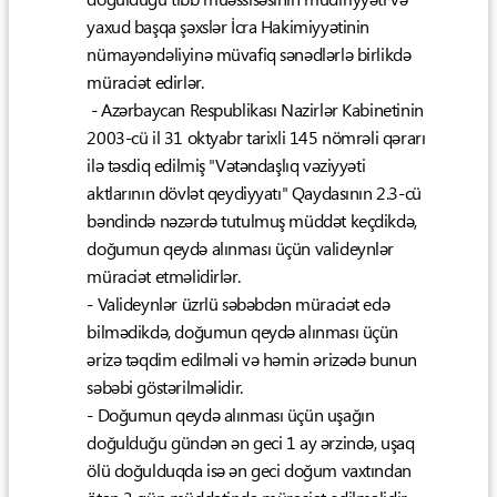
yaxud başqa şəxslər İcra Hakimiyyətinin
nümayəndəliyinə müvafiq sənədlərlə birlikdə
müraciət edirlər.
- Azərbaycan Respublikası Nazirlər Kabinetinin
2003-cü il 31 oktyabr tarixli 145 nömrəli qərarı
ilə təsdiq edilmiş "Vətəndaşlıq vəziyyəti
aktlarının dövlət qeydiyyatı" Qaydasının 2.3-cü
bəndində nəzərdə tutulmuş müddət keçdikdə,
doğumun qeydə alınması üçün valideynlər
müraciət etməlidirlər.
- Valideynlər üzrlü səbəbdən müraciət edə
bilmədikdə, doğumun qeydə alınması üçün
ərizə təqdim edilməli və həmin ərizədə bunun
səbəbi göstərilməlidir.
- Doğumun qeydə alınması üçün uşağın
doğulduğu gündən ən geci 1 ay ərzində, uşaq
ölü doğulduqda isə ən geci doğum vaxtından