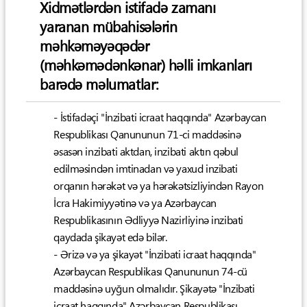
Xidmətlərdən istifadə zamanı
yaranan mübahisələrin
məhkəməyəqədər
(məhkəmədənkənar) həlli imkanları
barədə məlumatlar:
- İstifadəçi "İnzibati icraat haqqında" Azərbaycan
Respublikası Qanununun 71-ci maddəsinə
əsasən inzibati aktdan, inzibati aktın qəbul
edilməsindən imtinadan və yaxud inzibati
orqanın hərəkət və ya hərəkətsizliyindən Rayon
İcra Hakimiyyətinə və ya Azərbaycan
Respublikasının Ədliyyə Nazirliyinə inzibati
qaydada şikayət edə bilər.
- Ərizə və ya şikayət "İnzibati icraat haqqında"
Azərbaycan Respublikası Qanununun 74-cü
maddəsinə uyğun olmalıdır. Şikayətə "İnzibati
icraat haqqında" Azərbaycan Respublikası