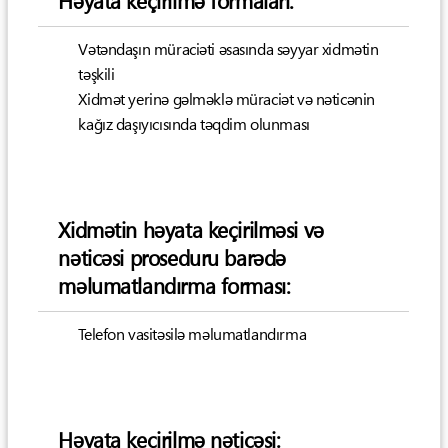
Həyata keçirilmə formaları:
Vətəndaşın müraciəti əsasında səyyar xidmətin
təşkili
Xidmət yerinə gəlməklə müraciət və nəticənin
kağız daşıyıcısında təqdim olunması
Xidmətin həyata keçirilməsi və
nəticəsi proseduru barədə
məlumatlandırma forması:
Telefon vasitəsilə məlumatlandırma
Həyata keçirilmə nəticəsi: