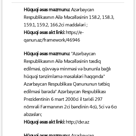
Hüquqi əsas məzmunu:
Azərbaycan
Respublikasının Ailə Məcəlləsinin 158.2, 158.3,
159.1, 159.2, 166.2ci maddələri ;
Hüquqi əsas akt linki:
https://e-
qanun.az/framework/46946
Hüquqi əsas məzmunu:
"Azərbaycan
Respublikasının Ailə Məcəlləsinin təsdiq
edilməsi, qüvvəyə minməsi və bununla bağlı
hüquqi tənzimləmə məsələləri haqqında"
Azərbaycan Respublikası Qanununun tətbiq
edilməsi barədə" Azərbaycan Respublikası
Prezidentinin 6 mart 2000ci il tarixli 297
nömrəli Fərmanının 2ci bəndinin 4cü, 5ci və 6cı
abzasları;
Hüquqi əsas akt linki:
http://dxr.az
Hüquqi əsas məzmunu:
Azərbaycan