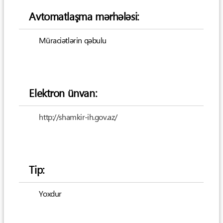
Avtomatlaşma mərhələsi:
Müraciətlərin qəbulu
Elektron ünvan:
http://shamkir-ih.gov.az/
Tip:
Yoxdur