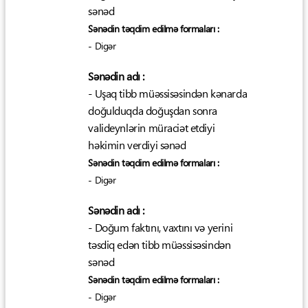
sənəd
Sənədin təqdim edilmə formaları :
- Digər
Sənədin adı :
- Uşaq tibb müəssisəsindən kənarda
doğulduqda doğuşdan sonra
valideynlərin müraciət etdiyi
həkimin verdiyi sənəd
Sənədin təqdim edilmə formaları :
- Digər
Sənədin adı :
- Doğum faktını, vaxtını və yerini
təsdiq edən tibb müəssisəsindən
sənəd
Sənədin təqdim edilmə formaları :
- Digər