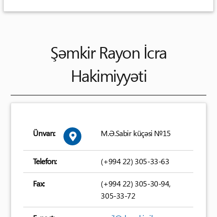
Şəmkir Rayon İcra
Hakimiyyəti
Ünvan:
M.Ə.Sabir küçəsi №15
Telefon:
(+994 22) 305-33-63
Fax:
(+994 22) 305-30-94,
305-33-72