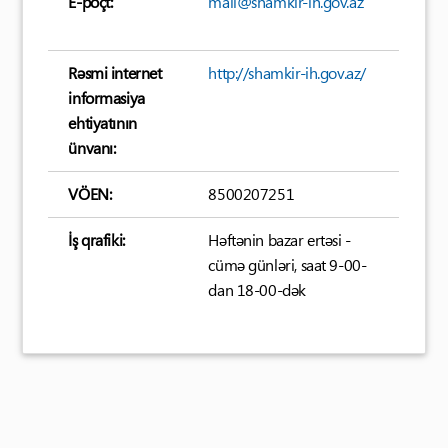
E-poçt:
mail@shamkir-ih.gov.az
Rəsmi internet
http://shamkir-ih.gov.az/
informasiya
ehtiyatının
ünvanı:
VÖEN:
8500207251
İş qrafiki:
Həftənin bazar ertəsi -
cümə günləri, saat 9-00-
dan 18-00-dək