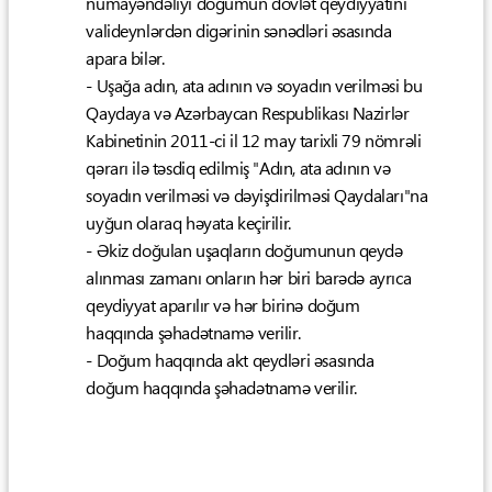
nümayəndəliyi doğumun dövlət qeydiyyatını
valideynlərdən digərinin sənədləri əsasında
apara bilər.
- Uşağa adın, ata adının və soyadın verilməsi bu
Qaydaya və Azərbaycan Respublikası Nazirlər
Kabinetinin 2011-ci il 12 may tarixli 79 nömrəli
qərarı ilə təsdiq edilmiş "Adın, ata adının və
soyadın verilməsi və dəyişdirilməsi Qaydaları"na
uyğun olaraq həyata keçirilir.
- Əkiz doğulan uşaqların doğumunun qeydə
alınması zamanı onların hər biri barədə ayrıca
qeydiyyat aparılır və hər birinə doğum
haqqında şəhadətnamə verilir.
- Doğum haqqında akt qeydləri əsasında
doğum haqqında şəhadətnamə verilir.