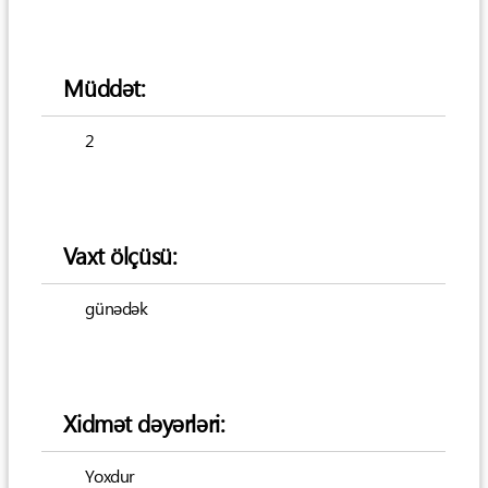
Müddət:
2
Vaxt ölçüsü:
günədək
Xidmət dəyərləri:
Yoxdur