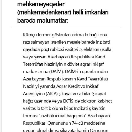
məhkəməyəqədər
(məhkəmədənkənar) həlli imkanları
barədə məlumatlar:
Kümçü fermer göstərilən xidmətlə bağlı onu
razı salmayan istənilən məsələ barədə inzibati
qaydada poçt rabitəsi vasitəsilə, elektron üsulla
və ya şəxsən Azərbaycan Respublikası Kənd
Təsərrüfatı Nazirliyinin dövlət aqrar inkişaf
mərkəzlərinə (DAİM), DAİM-in qərarlarından
Azərbaycan Respublikasının Kənd Təsərrüfatı
Nazirliyi yanında Aqrar Kredit və İnkişaf
Agentliyinə (AKİA) şikayət verə bilər. Şikayət
kağız üzərində və ya EKTİS-də elektron kabinet
vasitəsilə tərtib oluna bilər. İnzibati şikayətin
forması “İnzibati icraat haqqında” Azərbaycan
Respublikası Qanununun 74-cü maddəsinə
uyğun olmalıdır və şikayətə həmin Qanunun