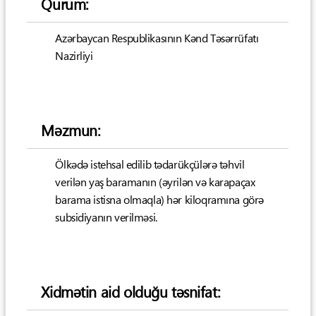
Qurum:
Azərbaycan Respublikasının Kənd Təsərrüfatı
Nazirliyi
Məzmun:
Ölkədə istehsal edilib tədarükçülərə təhvil
verilən yaş baramanın (əyrilən və karapaçax
barama istisna olmaqla) hər kiloqramına görə
subsidiyanın verilməsi.
Xidmətin aid olduğu təsnifat: