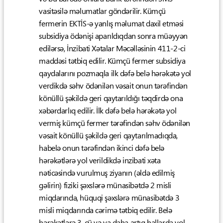
vasitəsilə məlumatlar göndərilir. Kümçü
fermerin EKTİS-ə yanlış məlumat daxil etməsi
subsidiya ödənişi aparıldıqdan sonra müəyyən
edilərsə, İnzibati Xətalar Məcəlləsinin 411-2-ci
maddəsi tətbiq edilir. Kümçü fermer subsidiya
qaydalarını pozmaqla ilk dəfə belə hərəkətə yol
verdikdə səhv ödənilən vəsait onun tərəfindən
könüllü şəkildə geri qaytarıldığı təqdirdə ona
xəbərdarlıq edilir. İlk dəfə belə hərəkətə yol
vermiş kümçü fermer tərəfindən səhv ödənilən
vəsait könüllü şəkildə geri qaytarılmadıqda,
habelə onun tərəfindən ikinci dəfə belə
hərəkətlərə yol verildikdə inzibati xəta
nəticəsində vurulmuş ziyanın (əldə edilmiş
gəlirin) fiziki şəxslərə münasibətdə 2 misli
miqdarında, hüquqi şəxslərə münasibətdə 3
misli miqdarında cərimə tətbiq edilir. Belə
hərəkətlərə 3-cü və ya daha artıq hallarda yol