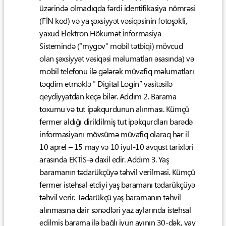
üzərində olmadıqda fərdi identifikasiya nömrəsi
(FİN kod) və ya şəxsiyyət vəsiqəsinin fotoşəkli,
yaxud Elektron Hökumət İnformasiya
Sistemində (“mygov” mobil tətbiqi) mövcud
olan şəxsiyyət vəsiqəsi məlumatları əsasında) və
mobil telefonu ilə gələrək müvafiq məlumatları
təqdim etməklə " Digital Login” vasitəsilə
qeydiyyatdan keçə bilər. Addım 2. Barama
toxumu və tut ipəkqurdunun alınması. Kümçü
fermer aldığı dirildilmiş tut ipəkqurdları barədə
informasiyanı mövsümə müvafiq olaraq hər il
10 aprel – 15 may və 10 iyul-10 avqust tarixləri
arasında EKTİS-ə daxil edir. Addım 3. Yaş
baramanın tədarükçüyə təhvil verilməsi. Kümçü
fermer istehsal etdiyi yaş baramanı tədarükçüyə
təhvil verir. Tədarükçü yaş baramanın təhvil
alınmasına dair sənədləri yaz aylarında istehsal
edilmiş barama ilə bağlı iyun ayının 30-dək, yay