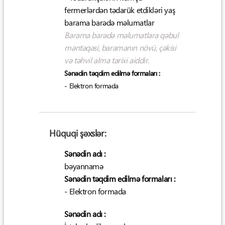
fermerlərdən tədarük etdikləri yaş
barama barədə məlumatlar
Barama barədə məlumatlara qəbul
məntəqəsi, baramanın növü, çəkisi
və təhvil alma tarixi aiddir.
Sənədin təqdim edilmə formaları :
- Elektron formada
Hüquqi şəxslər:
Sənədin adı :
bəyannamə
Sənədin təqdim edilmə formaları :
- Elektron formada
Sənədin adı :