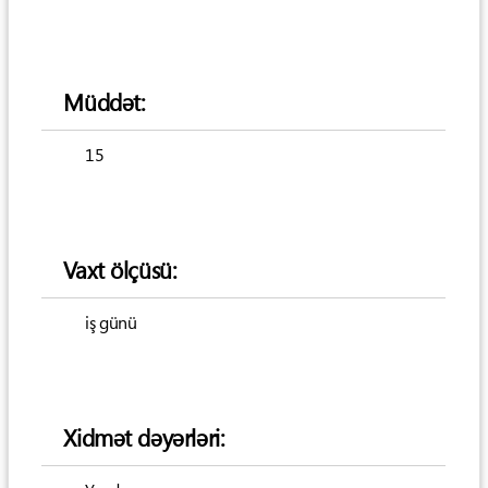
Müddət:
15
Vaxt ölçüsü:
iş günü
Xidmət dəyərləri: