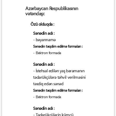
Azərbaycan Respublikasının
vətəndaşı:
Özü olduqda :
Sənədin adı :
- bəyannamə
Sənədin təqdim edilmə formaları :
- Elektron formada
Sənədin adı :
- İstehsal edilən yaş baramanın
tədarükçülərə təhvil verilməsini
təsdiq edən sənəd
Sənədin təqdim edilmə formaları :
- Elektron formada
Sənədin adı :
- Tədarükçülərin kümçü