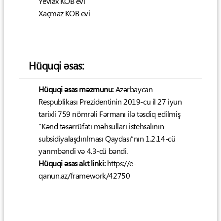
Yevlax KOB evi
Xaçmaz KOB evi
Hüquqi əsas:
Hüquqi əsas məzmunu:
Azərbaycan
Respublikası Prezidentinin 2019-cu il 27 iyun
tarixli 759 nömrəli Fərmanı ilə təsdiq edilmiş
“Kənd təsərrüfatı məhsulları istehsalının
subsidiyalaşdırılması Qaydası”nın 1.2.14-cü
yarımbəndi və 4.3-cü bəndi.
Hüquqi əsas akt linki:
https://e-
qanun.az/framework/42750