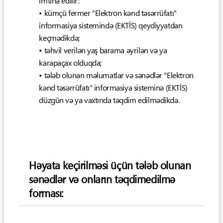
imtina edilir:
• kümçü fermer "Elektron kənd təsərrüfatı"
informasiya sistemində (EKTİS) qeydiyyatdan
keçmədikdə;
• təhvil verilən yaş barama əyrilən və ya
karapaçax olduqda;
• tələb olunan məlumatlar və sənədlər "Elektron
kənd təsərrüfatı" informasiya sisteminə (EKTİS)
düzgün və ya vaxtında təqdim edilmədikdə.
Həyata keçirilməsi üçün tələb olunan
sənədlər və onların təqdimedilmə
forması: