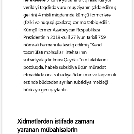
verildiyi təqdirdə vurulmuş ziyanın (əldə edilmiş
gəlirin) 4 misli miqdarında kümçü fermerlərə
(fiziki və hüquqi şəxslərə) cərimə tətbiq edilir.
Kümçü fermer Azərbaycan Respublikası
Prezidentinin 2019-cu il 27 iyun tarixli 759
nömrəli Fərmanı ilə təsdiq edilmiş “Kənd
təsərrüfatı məhsulları istehsalının
subsidiyalaşdırılması Qaydası”nın tələblərini
pozduqda, habelə subsidiya üçün müraciət
etmədikdə ona subsidiya ödənilmir və təqvim ili
ərzində büdcədən ayrılan subsidiya məbləği
büdcəyə geri qaytarılır.
Xidmətlərdən istifadə zamanı
yaranan mübahisələrin