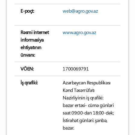
E-poçt:
web@agro.gov.az
Rəsmi internet
www.agro.gov.az
informasiya
ehtiyatının
ünvanı:
VÖEN:
1700069791
İş qrafiki:
Azərbaycan Respublikası
Kənd Təsərrüfatı
Nazirliyinin iş qrafiki:
bazar ertəsi- cümə günləri
saat 09:00-dan 18:00-dək;
İstirahət günləri: şənbə,
bazar.