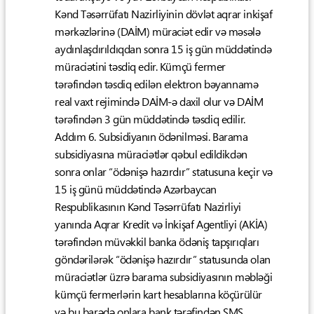
Kənd Təsərrüfatı Nazirliyinin dövlət aqrar inkişaf
mərkəzlərinə (DAİM) müraciət edir və məsələ
aydınlaşdırıldıqdan sonra 15 iş gün müddətində
müraciətini təsdiq edir. Kümçü fermer
tərəfindən təsdiq edilən elektron bəyannamə
real vaxt rejimində DAİM-ə daxil olur və DAİM
tərəfindən 3 gün müddətində təsdiq edilir.
Addım 6. Subsidiyanın ödənilməsi. Barama
subsidiyasına müraciətlər qəbul edildikdən
sonra onlar “ödənişə hazırdır” statusuna keçir və
15 iş günü müddətində Azərbaycan
Respublikasının Kənd Təsərrüfatı Nazirliyi
yanında Aqrar Kredit və İnkişaf Agentliyi (AKİA)
tərəfindən müvəkkil banka ödəniş tapşırıqları
göndərilərək “ödənişə hazırdır” statusunda olan
müraciətlər üzrə barama subsidiyasının məbləği
kümçü fermerlərin kart hesablarına köçürülür
və bu barədə onlara bank tərəfindən SMS