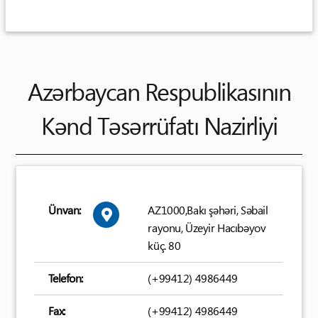
Azərbaycan Respublikasının
Kənd Təsərrüfatı Nazirliyi
Ünvan:
AZ1000,Bakı şəhəri, Səbail
rayonu, Üzeyir Hacıbəyov
küç. 80
Telefon:
(+99412) 4986449
Fax:
(+99412) 4986449