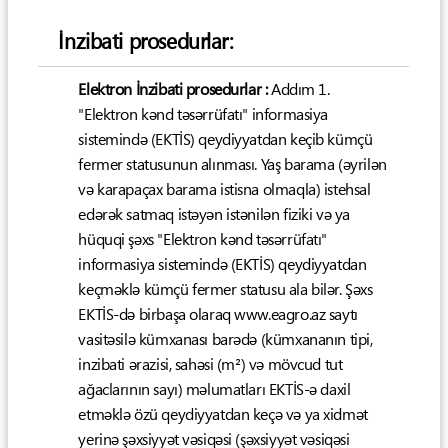
İnzibati prosedurlar:
Elektron İnzibati prosedurlar :
Addım 1.
"Elektron kənd təsərrüfatı" informasiya
sistemində (EKTİS) qeydiyyatdan keçib kümçü
fermer statusunun alınması. Yaş barama (əyrilən
və karapaçax barama istisna olmaqla) istehsal
edərək satmaq istəyən istənilən fiziki və ya
hüquqi şəxs "Elektron kənd təsərrüfatı"
informasiya sistemində (EKTİS) qeydiyyatdan
keçməklə kümçü fermer statusu ala bilər. Şəxs
EKTİS-də birbaşa olaraq www.eagro.az saytı
vasitəsilə kümxanası barədə (kümxananın tipi,
inzibati ərazisi, sahəsi (m²) və mövcud tut
ağaclarının sayı) məlumatları EKTİS-ə daxil
etməklə özü qeydiyyatdan keçə və ya xidmət
yerinə şəxsiyyət vəsiqəsi (şəxsiyyət vəsiqəsi