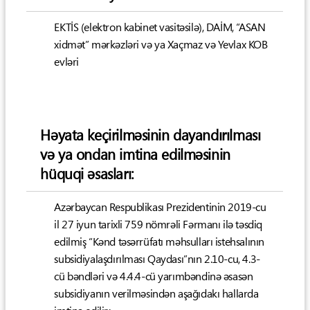
EKTİS (elektron kabinet vasitəsilə), DAİM, “ASAN
xidmət” mərkəzləri və ya Xaçmaz və Yevlax KOB
evləri
Həyata keçirilməsinin dayandırılması
və ya ondan imtina edilməsinin
hüquqi əsasları:
Azərbaycan Respublikası Prezidentinin 2019-cu
il 27 iyun tarixli 759 nömrəli Fərmanı ilə təsdiq
edilmiş “Kənd təsərrüfatı məhsulları istehsalının
subsidiyalaşdırılması Qaydası”nın 2.10-cu, 4.3-
cü bəndləri və 4.4.4-cü yarımbəndinə əsasən
subsidiyanın verilməsindən aşağıdakı hallarda