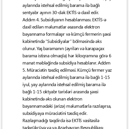
aylarında istehsal edilmiş barama ilə bağlı
sentyabr ayının 30-dək EKTİS-ə daxil edir.
Addım 4. Subsidiyanın hesablanması. EKTİS-ə
daxil edilən məlumatlar əsasında elektron
bəyannamə formalaşır və kümçü fermerin şəxsi
kabinetində “Subsidiyalar” bölməsində əks
olunur. Yaş baramanın (əyrilən və karapaçax
barama istisna olmaqla) hər kiloqramına görə 6
manat məbləğində subsidiya hesablanır. Addım
5. Müraciətin təsdiq edilməsi. Kümçü fermer yaz
aylarında istehsal edilmiş barama ilə bağlı 1-15
iyul, yay aylarında istehsal edilmiş barama ilə
bağlı 1-15 oktyabr tarixləri arasında şəxsi
kabinetində əks olunan elektron
bəyannamədəki (ərizə) məlumatlarla razılaşırsa,
subsidiyaya müraciətini təsdiq edir.
Razılaşmadığı təqdirdə isə EKTİS vasitəsilə
tədarükçüyə və ya Azərbaycan Respublikası