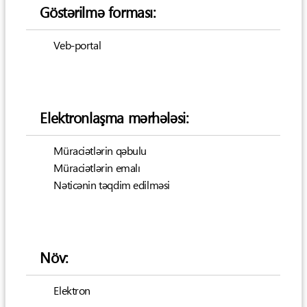
Göstərilmə forması:
Veb-portal
Elektronlaşma mərhələsi:
Müraciətlərin qəbulu
Müraciətlərin emalı
Nəticənin təqdim edilməsi
Növ:
Elektron