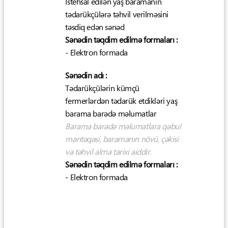
İstehsal edilən yaş baramanın
tədarükçülərə təhvil verilməsini
təsdiq edən sənəd
Sənədin təqdim edilmə formaları :
- Elektron formada
Sənədin adı :
Tədarükçülərin kümçü
fermerlərdən tədarük etdikləri yaş
barama barədə məlumatlar
Barama barədə məlumatlara qəbul
məntəqəsi, baramanın növü, çəkisi
və təhvil alma tarixi aiddir.
Sənədin təqdim edilmə formaları :
- Elektron formada