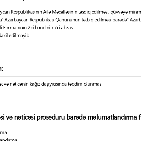
ycan Respublikasının Ailə Məcəlləsinin təsdiq edilməsi, qüvvəyə minm
" Azərbaycan Respublikası Qanununun tətbiq edilməsi barədə" Azərba
li Fərmanının 2ci bəndinin 7ci abzası.
axil edilməyib
ı:
 və nəticənin kağız daşıyıcısında təqdim olunması
əsi və nəticəsi proseduru barədə məlumatlandırma f
ırma
tlandırma