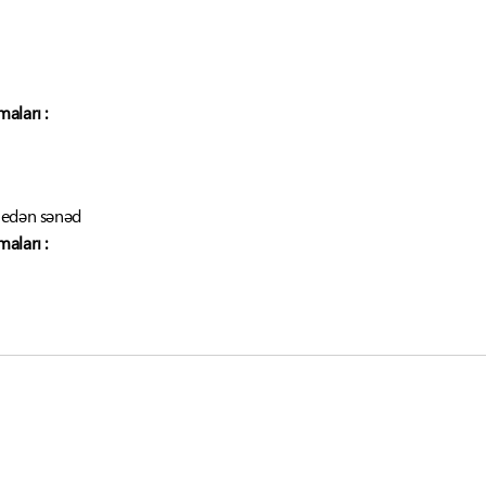
aları :
 edən sənəd
aları :