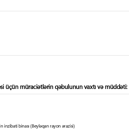
si üçün müraciətlərin qəbulunun vaxtı və müddəti:
 inzibati binası (Beyləqan rayon ərazisi)