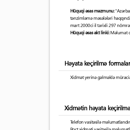
Hüquqi əsas məzmunu:
"Azərba
tənzimləmə məsələləri haqqında
mart 2000ci il tarixli 297 nömrə
Hüquqi əsas akt linki:
Məlumat d
Həyata keçirilmə formalar
Xidmət yerinə gəlməklə müraciət
Xidmətin həyata keçirilm
Telefon vasitəsilə məlumatland
Poçt xidməti vasitəsilə məluma