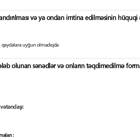
andırılması və ya ondan imtina edilməsinin hüquqi ə
ş qaydalara uyğun olmadıqda
ələb olunan sənədlər və onların təqdimedilmə forma
vətəndaşı:
aları :