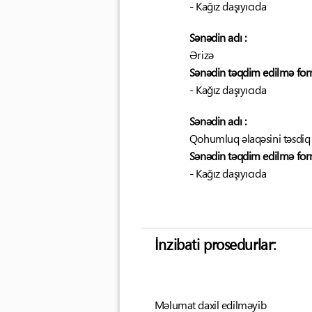
- Kağız daşıyıcıda
Sənədin adı :
Ərizə
Sənədin təqdim edilmə form
- Kağız daşıyıcıda
Sənədin adı :
Qohumluq əlaqəsini təsdiq
Sənədin təqdim edilmə form
- Kağız daşıyıcıda
İnzibati prosedurlar:
Məlumat daxil edilməyib