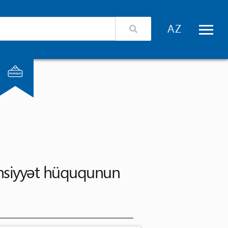
izimlə əlaqə
Xidmət təminatçıları üçün giriş
ünsiyyət hüququnun 