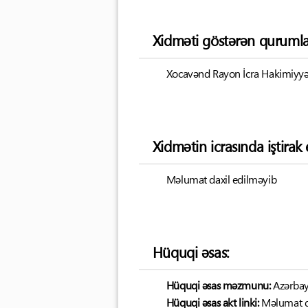
Xidməti göstərən qurumla
Xocavənd Rayon İcra Hakimiyyət
Xidmətin icrasında iştira
Məlumat daxil edilməyib
Hüquqi əsas:
Hüquqi əsas məzmunu:
Azərbay
Hüquqi əsas akt linki:
Məlumat d