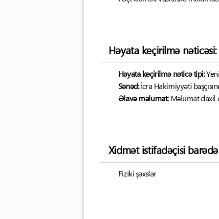
Həyata keçirilmə nəticəsi:
Həyata keçirilmə nəticə tipi:
Yen
Sənəd:
İcra Hakimiyyəti başçısı
Əlavə məlumat:
Məlumat daxil 
Xidmət istifadəçisi barəd
Fiziki şəxslər