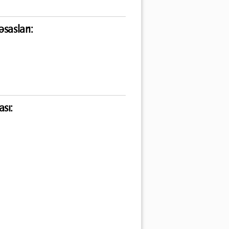
sasları:
sı: