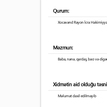
Qurum:
Xocavənd Rayon İcra Hakimiyyə
Məzmun:
Baba, nənə, qardaş, bacı və di
Xidmətin aid olduğu təsni
Məlumat daxil edilməyib