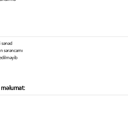
i sənəd
nın sərəncamı
edilməyib
ə məlumat: