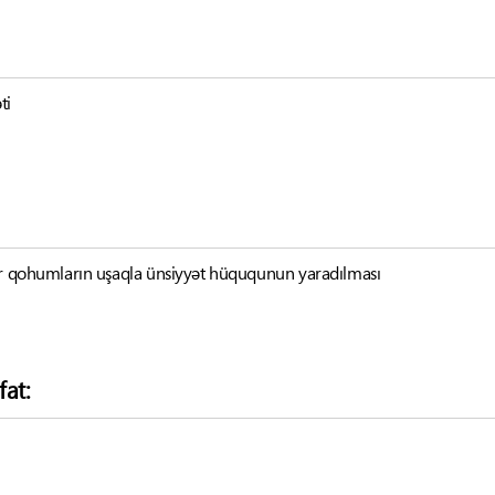
ti
gər qohumların uşaqla ünsiyyət hüququnun yaradılması
fat: