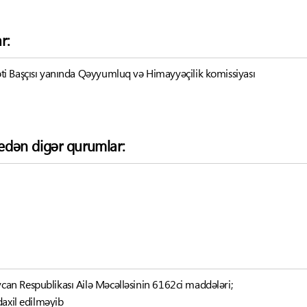
r:
i Başçısı yanında Qəyyumluq və Himayyəçilik komissiyası
k edən digər qurumlar:
can Respublikası Ailə Məcəlləsinin 6162ci maddələri;
axil edilməyib