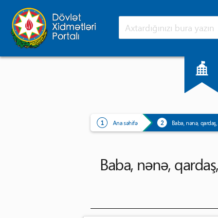
Ana səhifə
Yeniliklər
Ana səhifə
Baba, nənə, qardaş
Baba, nənə, qardaş